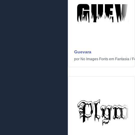
Guevara
por
No Images Fonts
em
Fantasia
/
F