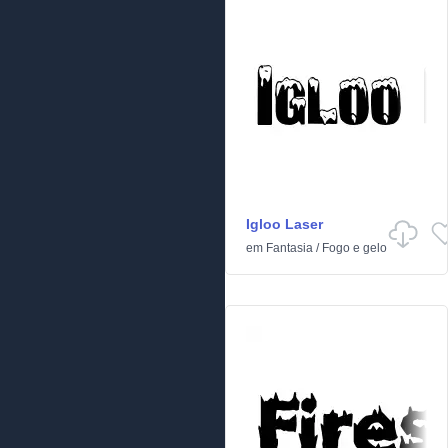
Igloo Laser
em
Fantasia
/
Fogo e gelo