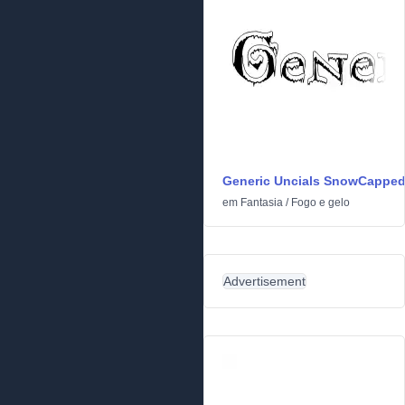
Generic Uncials SnowCappe
em
Fantasia
/
Fogo e gelo
Advertisement