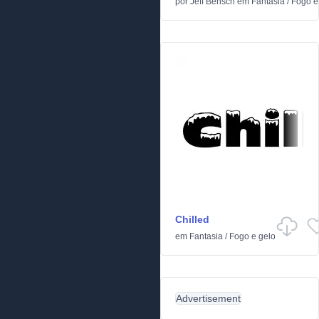
por
Jeff Bensch
em
Fantasia
/
Fogo e
Chilled
em
Fantasia
/
Fogo e gelo
Advertisement