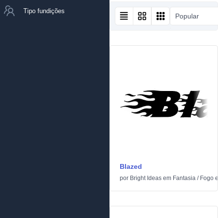
Tipo fundições
Popular
Blazed
por
Bright Ideas
em
Fantasia
/
Fogo e