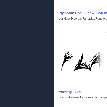
Plymouth Rock 'SnowDusted'
por
HypoTypo
em
Fantasia
/
Fogo e 
Flaming Tears
por
Shubala
em
Fantasia
/
Fogo e ge