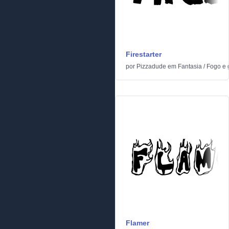
Firestarter
por
Pizzadude
em
Fantasia
/
Fogo e 
Flamer