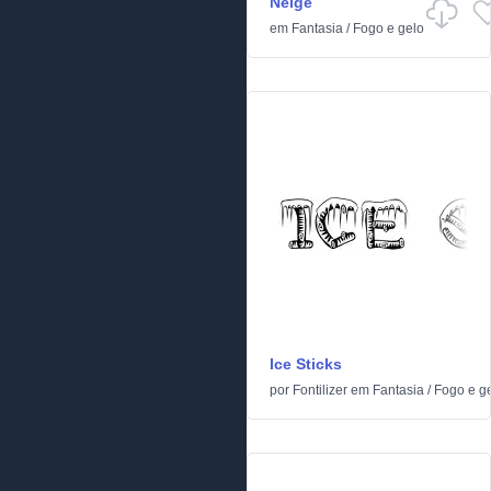
Neige
em
Fantasia
/
Fogo e gelo
Ice Sticks
por
Fontilizer
em
Fantasia
/
Fogo e g