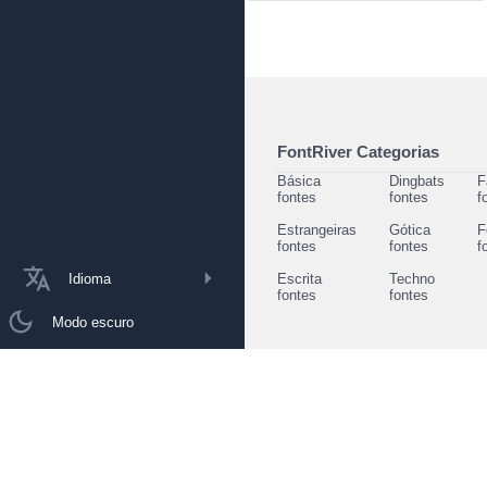
FontRiver Categorias
Básica
Dingbats
F
fontes
fontes
f
Estrangeiras
Gótica
F
fontes
fontes
f
Idioma
Escrita
Techno
fontes
fontes
Modo escuro