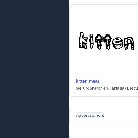
kitten meat
por
Kirk Shelton
em
Fantasia
/
Destru
Advertisement