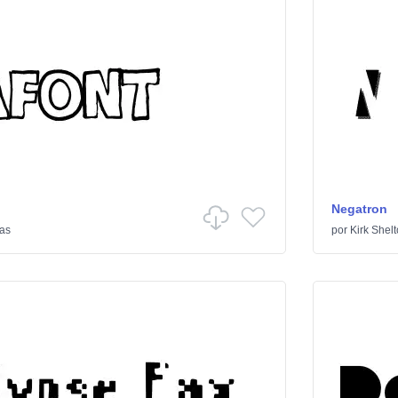
Negatron
as
por
Kirk Shel