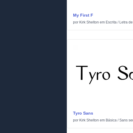
My First F
por
Kirk Shelton
em
Escrita
/
Letra d
Tyro Sans
por
Kirk Shelton
em
Básica
/
Sans ser