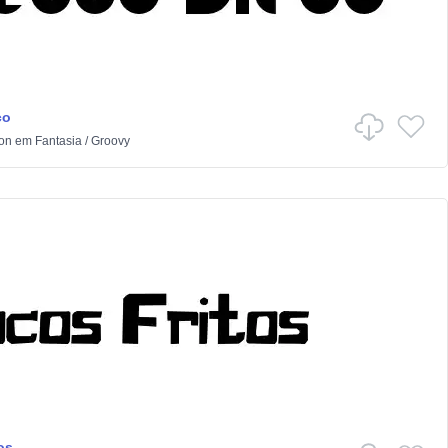
co
ton
em
Fantasia
/
Groovy
os