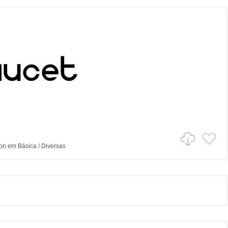
ton
em
Básica
/
Diversas