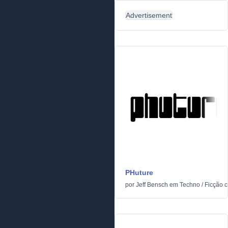
Advertisement
PHuture
por
Jeff Bensch
em
Techno
/
Ficção c