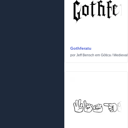
Gothferatu
por
Jeff Bensch
em
Gótica
/
Medieval