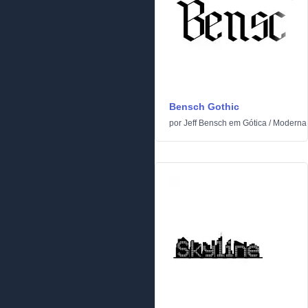
Bensch Gothic
por
Jeff Bensch
em
Gótica
/
Moderna