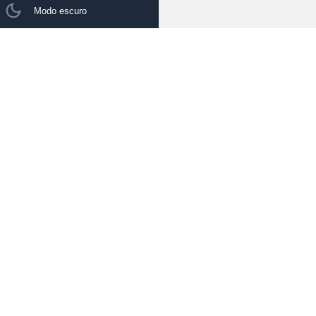
Modo escuro