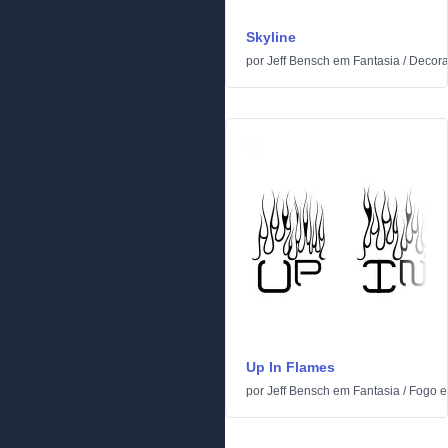
Skyline
por
Jeff Bensch
em
Fantasia
/
Decora
Up In Flames
por
Jeff Bensch
em
Fantasia
/
Fogo e