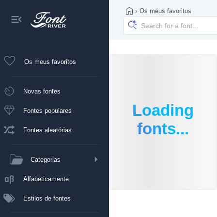
›
Os meus favoritos
Os meus favoritos
Novas fontes
Loading
Fontes populares
fonts...
Fontes aleatórias
Categorias
Alfabeticamente
Estilos de fontes