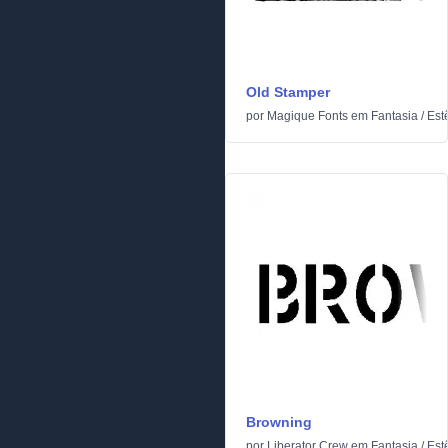
Old Stamper
por
Magique Fonts
em
Fantasia
/
Estê
Browning
por
Liberator Crew
em
Fantasia
/
Estê