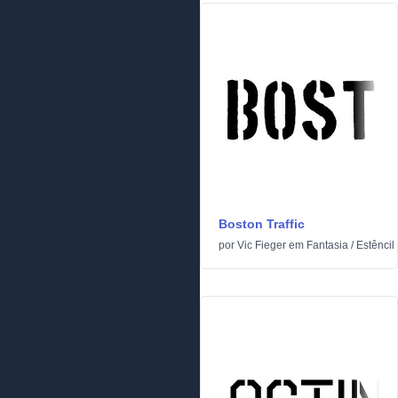
Boston Traffic
por
Vic Fieger
em
Fantasia
/
Estêncil 