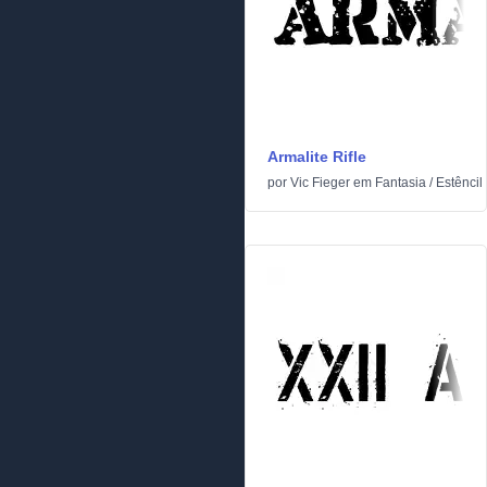
Armalite Rifle
por
Vic Fieger
em
Fantasia
/
Estêncil 