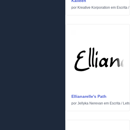
Kaileen
por
Kreative Korporation
em
Escrita
/
Ellianarelle's Path
por
Jellyka Nerevan
em
Escrita
/
Letr