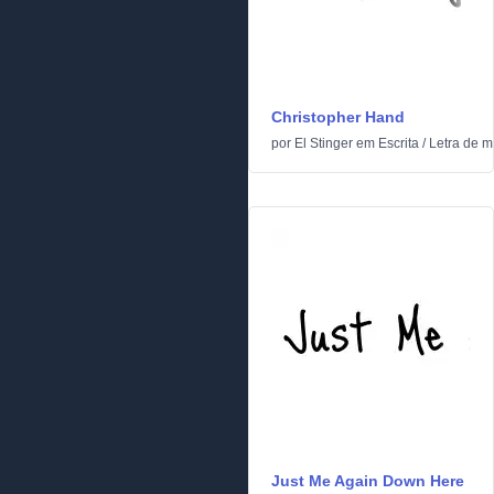
Christopher Hand
por
El Stinger
em
Escrita
/
Letra de 
Just Me Again Down Here