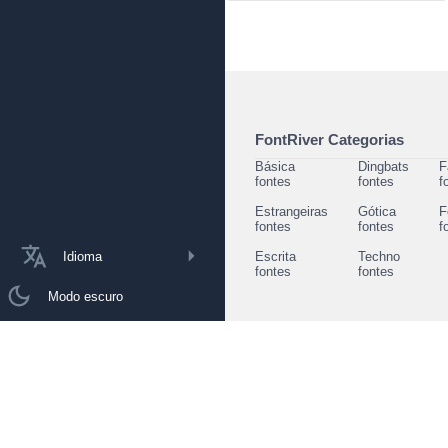
FontRiver Categorias
Básica
Dingbats
F
fontes
fontes
f
Estrangeiras
Gótica
F
fontes
fontes
f
Idioma
Escrita
Techno
fontes
fontes
Modo escuro