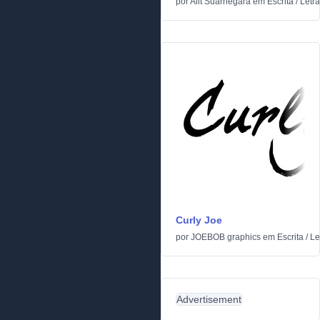
por
Alit Suarnegara
em
Escrita
/
Letr
Curly Joe
por
JOEBOB graphics
em
Escrita
/
Le
Advertisement