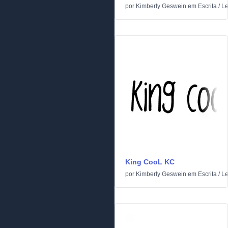
por
Kimberly Geswein
em
Escrita
/
Le
King CooL KC
por
Kimberly Geswein
em
Escrita
/
Le