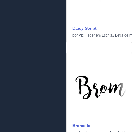
Daisy Script
por
Vic Fieger
em
Escrita
/
Letra de 
Bromello