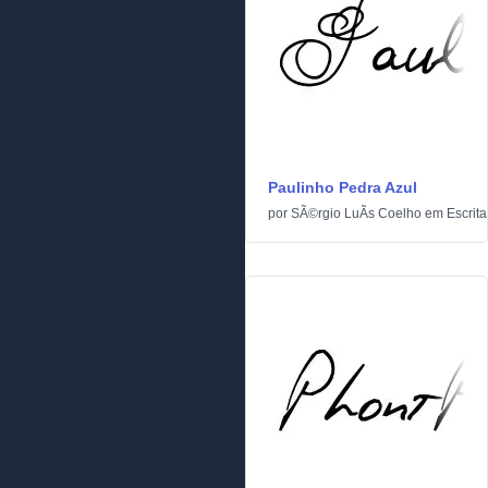
Paulinho Pedra Azul
por
SÃ©rgio LuÃ­s Coelho
em
Escrita