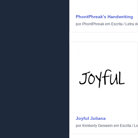
PhontPhreak's Handwriting
por
PhontPhreak
em
Escrita
/
Letra 
Joyful Juliana
por
Kimberly Geswein
em
Escrita
/
Le