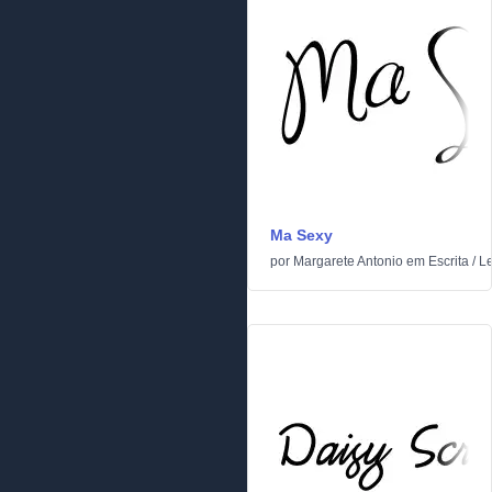
Ma Sexy
por
Margarete Antonio
em
Escrita
/
Le