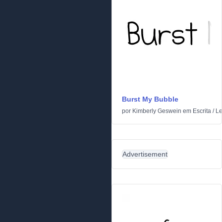
Burst My Bubble
por
Kimberly Geswein
em
Escrita
/
Le
Advertisement