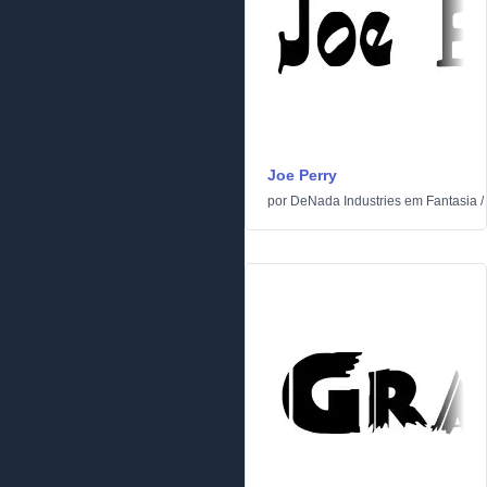
Joe Perry
por
DeNada Industries
em
Fantasia
/