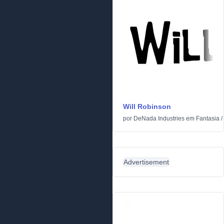
Will Robinson
por
DeNada Industries
em
Fantasia
/
Advertisement