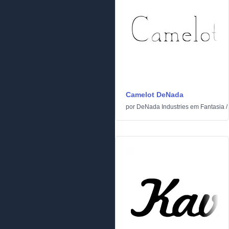
Camelot DeNada
por
DeNada Industries
em
Fantasia
/