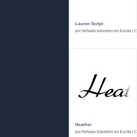
Lauren Script
por
DeNada Industries
em
Escrita
/
C
Heather
por
DeNada Industries
em
Escrita
/
C