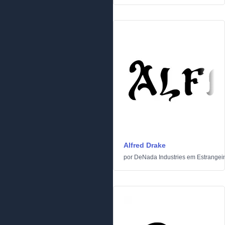
Alfred Drake
por
DeNada Industries
em
Estrangei