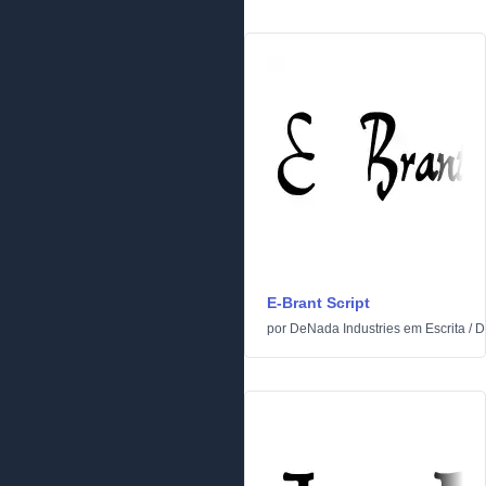
E-Brant Script
por
DeNada Industries
em
Escrita
/
D