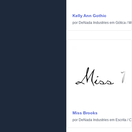
Kelly Ann Gothic
por
DeNada Industries
em
Gótica
/
M
Miss Brooks
por
DeNada Industries
em
Escrita
/
C