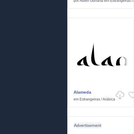
por
Adien Gunarta
em
Estrangeiras
/
Alameda
em
Estrangeiras
/
Arábica
Advertisement