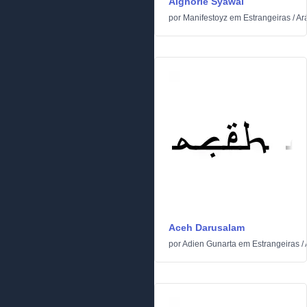
Alghorie Syawal
por
Manifestoyz
em
Estrangeiras
/
Ar
Aceh Darusalam
por
Adien Gunarta
em
Estrangeiras
/