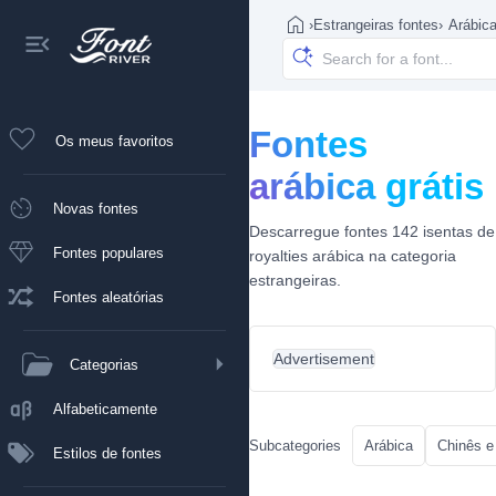
›
Estrangeiras fontes
›
Arábica
Fontes
Os meus favoritos
arábica grátis
Novas fontes
Descarregue fontes 142 isentas de
Fontes populares
royalties arábica na categoria
estrangeiras.
Fontes aleatórias
Advertisement
Categorias
Alfabeticamente
Subcategories
Arábica
Chinês e
Estilos de fontes