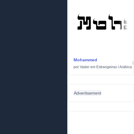
Mohammed
por
Vader
em
Estrangeiras
/
Arábica
Advertisement