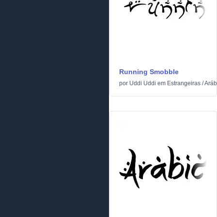
Running Smobble
por
Uddi Uddi
em
Estrangeiras
/
Aráb