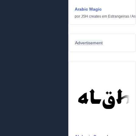
Arabic Magic
por
JSH creates
em
Estrangeiras
/
Ar
Advertisement