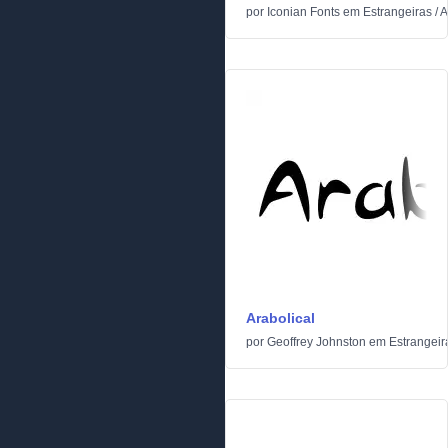
por
Iconian Fonts
em
Estrangeiras
/
A
Arabolical
por
Geoffrey Johnston
em
Estrangeir