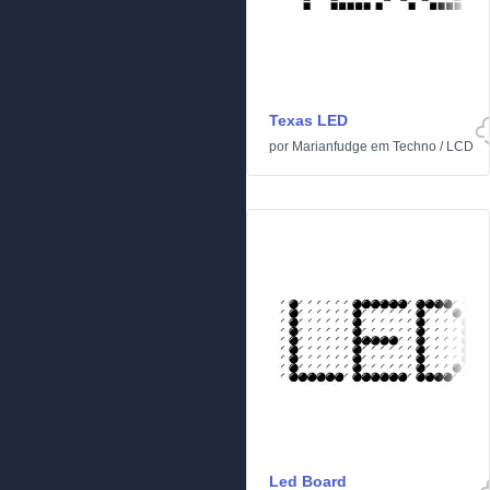
Texas LED
por
Marianfudge
em
Techno
/
LCD
Led Board