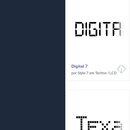
Digital 7
por
Style-7
em
Techno
/
LCD