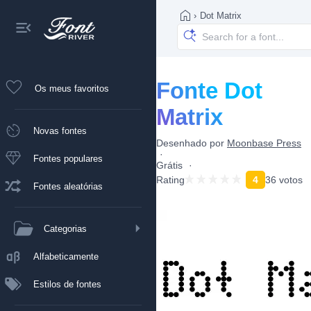
›
Dot Matrix
Fonte Dot
Os meus favoritos
Matrix
Novas fontes
Desenhado por
Moonbase Press
Fontes populares
Grátis
Rating
4
36 votos
Fontes aleatórias
Categorias
Alfabeticamente
Estilos de fontes