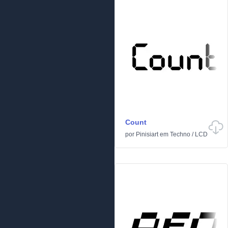
Count
por
Pinisiart
em
Techno
/
LCD