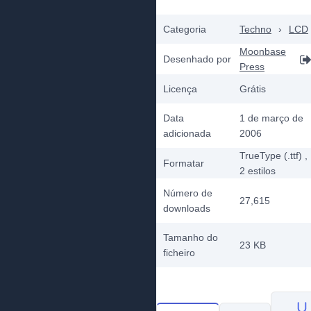
Categoria
Techno
›
LCD
Moonbase
Desenhado por
Press
Licença
Grátis
Data
1 de março de
adicionada
2006
TrueType (.ttf)
,
Formatar
2
estilos
Número de
27,615
downloads
Tamanho do
23 KB
ficheiro