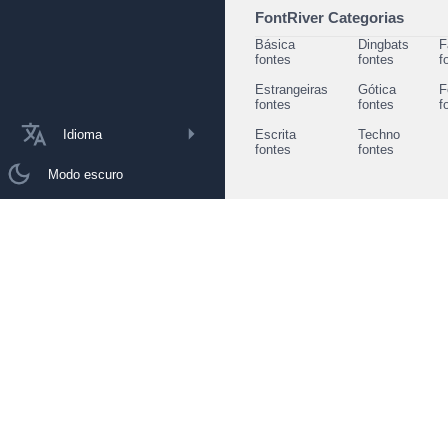
FontRiver Categorias
Básica
Dingbats
F
fontes
fontes
f
Estrangeiras
Gótica
F
fontes
fontes
f
Idioma
Escrita
Techno
fontes
fontes
Modo escuro