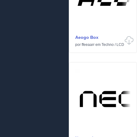
Aeogo Box
por
ffeeaarr
em
Techno
/
LCD