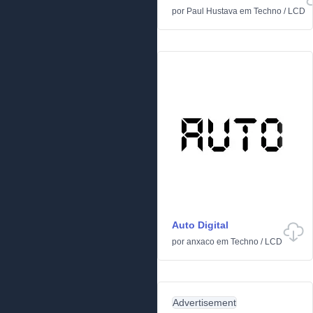
por
Paul Hustava
em
Techno
/
LCD
Auto Digital
por
anxaco
em
Techno
/
LCD
Advertisement