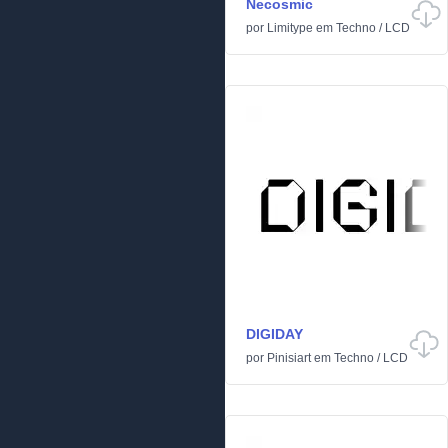
Necosmic
por
Limitype
em
Techno
/
LCD
DIGIDAY
por
Pinisiart
em
Techno
/
LCD