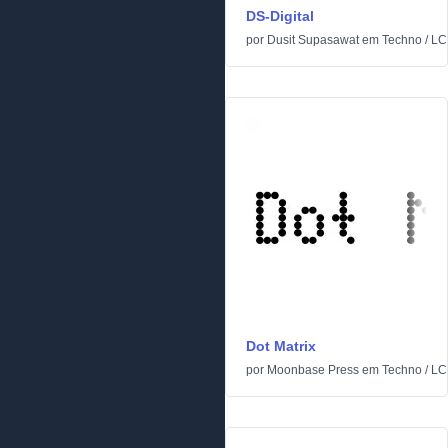
DS-Digital
por
Dusit Supasawat
em
Techno
/
LC
Dot Matrix
por
Moonbase Press
em
Techno
/
LC