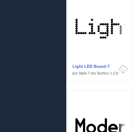
Light LED Board-7
por
Style-7
em
Techno
/
LCD