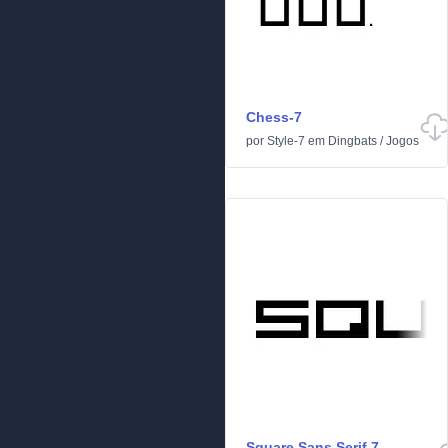
Chess-7
por
Style-7
em
Dingbats
/
Jogos
Square Sans Serif 7