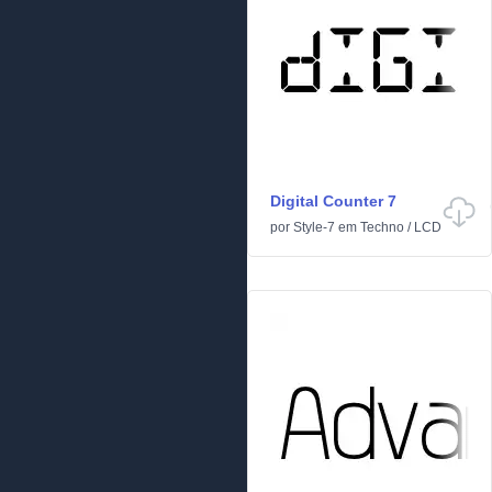
Digital Counter 7
por
Style-7
em
Techno
/
LCD