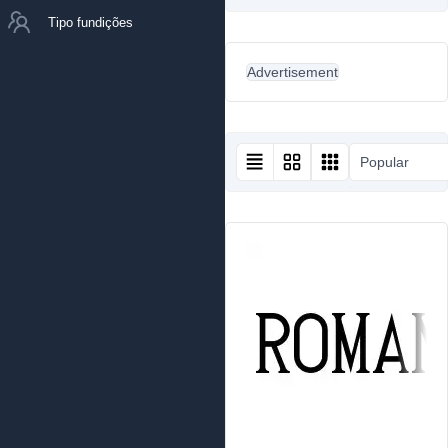
Tipo fundições
Advertisement
Popular