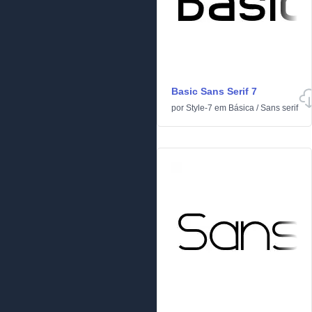
Basic Sans Serif 7
por
Style-7
em
Básica
/
Sans serif