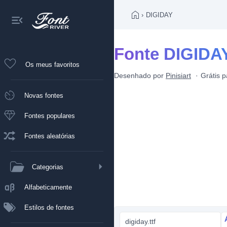
›
DIGIDAY
Fonte DIGIDA
Os meus favoritos
Desenhado por
Pinisiart
Grátis 
Novas fontes
Fontes populares
Fontes aleatórias
Categorias
Alfabeticamente
Estilos de fontes
digiday.ttf