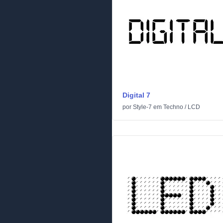
Digital 7
por
Style-7
em
Techno
/
LCD