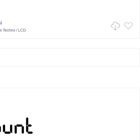
l
m
Techno
/
LCD