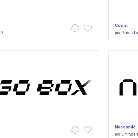
Count
CD
por
Pinisiart
Necosmic
por
Limitype