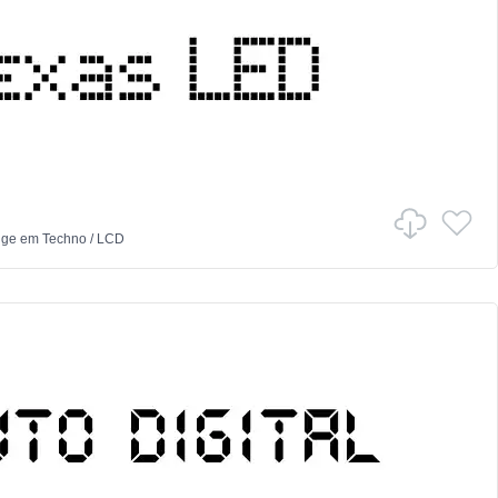
dge
em
Techno
/
LCD