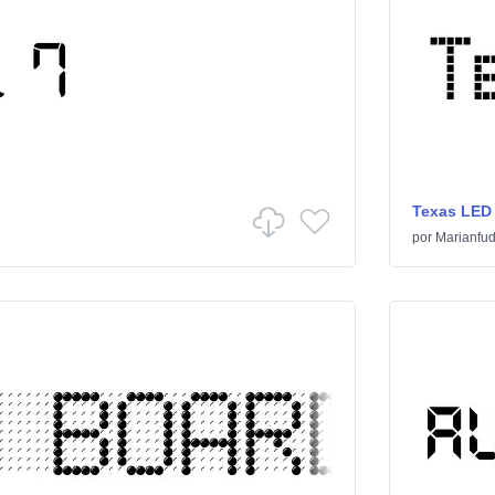
Texas LED
por
Marianfu