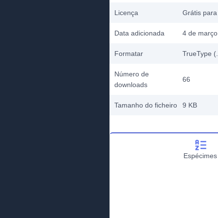
Licença
Grátis para
Data adicionada
4 de março
Formatar
TrueType (.
Número de
66
downloads
Tamanho do ficheiro
9 KB
Espécimes