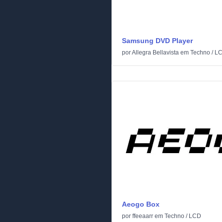
Samsung DVD Player
por
Allegra Bellavista
em
Techno
/
L
Aeogo Box
por
ffeeaarr
em
Techno
/
LCD