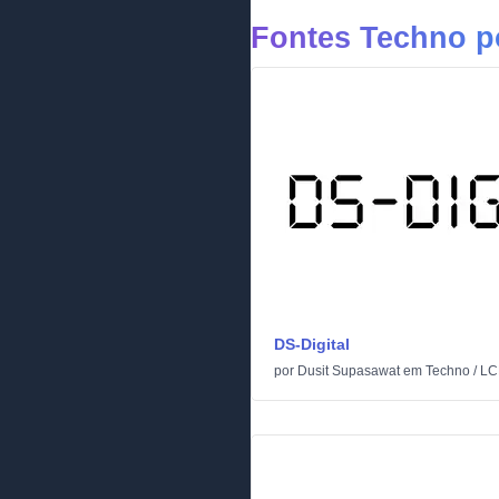
Fontes Techno p
DS-Digital
por
Dusit Supasawat
em
Techno
/
LC