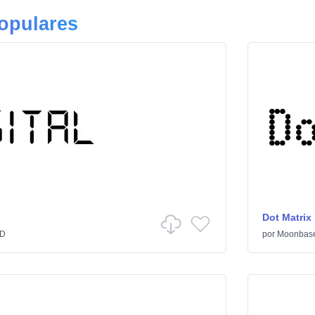
opulares
Dot Matrix
D
por
Moonbase