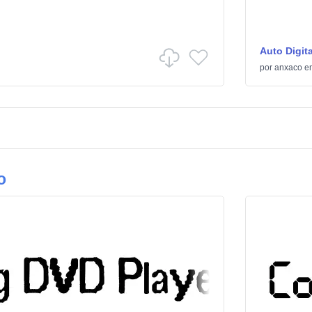
Auto Digita
por
anxaco
e
o