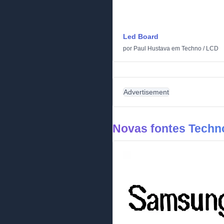
Led Board
por
Paul Hustava
em
Techno
/
LCD
Advertisement
Novas fontes Techn