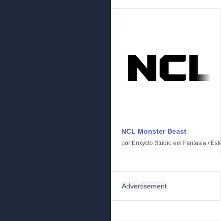
NCL Monster Beast
por
Enxyclo Studio
em
Fantasia
/
Estê
Advertisement