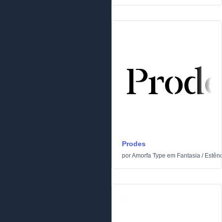
Prodes
por
Amorfa Type
em
Fantasia
/
Estênc