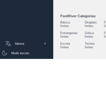
FontRiver Categorias
Básica
Dingbats
F
fontes
fontes
f
Estrangeiras
Gótica
F
fontes
fontes
f
Idioma
Escrita
Techno
fontes
fontes
Modo escuro