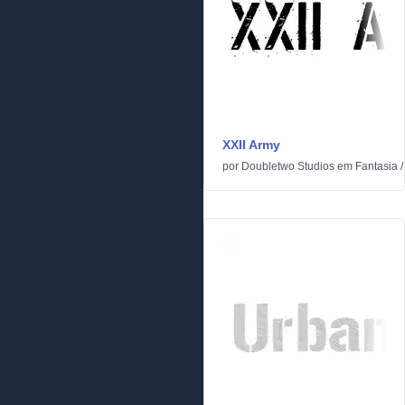
XXII Army
por
Doubletwo Studios
em
Fantasia