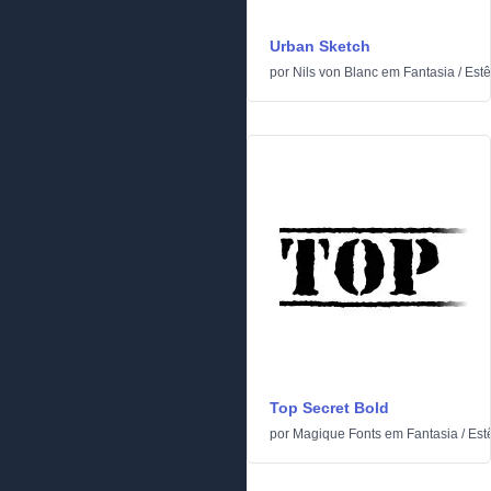
Urban Sketch
por
Nils von Blanc
em
Fantasia
/
Estê
Top Secret Bold
por
Magique Fonts
em
Fantasia
/
Estê