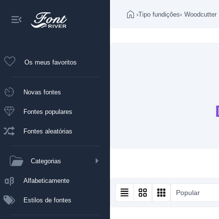
›
Tipo fundições
›
Woodcutter
Os meus favoritos
Novas fontes
Fontes populares
Fontes aleatórias
Categorias
Alfabeticamente
Popular
Estilos de fontes