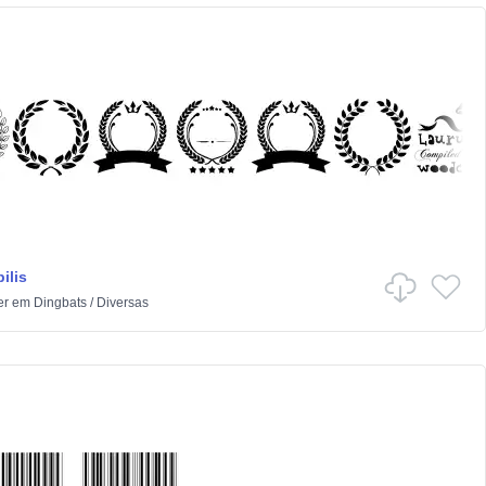
ilis
er
em
Dingbats
/
Diversas