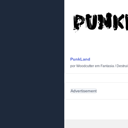
PunkLand
por
Woodcutter
em
Fantasia
/
Destrui
Advertisement