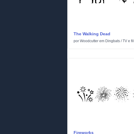
The Walking Dead
por
Woodcutter
em
Dingbats
/
TV e f
Fireworks