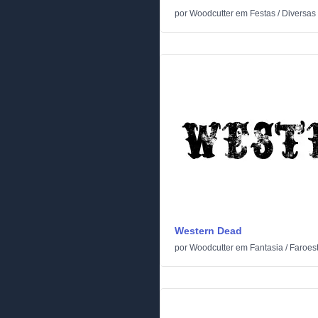
por
Woodcutter
em
Festas
/
Diversas
Western Dead
por
Woodcutter
em
Fantasia
/
Faroes