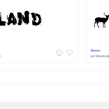
Deers
r
por
Woodcutt