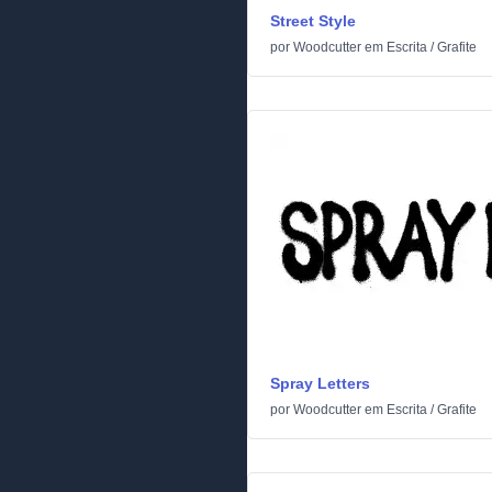
Street Style
por
Woodcutter
em
Escrita
/
Grafite
Spray Letters
por
Woodcutter
em
Escrita
/
Grafite