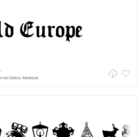
e
er
em
Gótica
/
Medieval