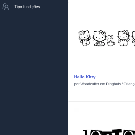
Tipo fundições
Hello Kitty
por
Woodcutter
em
Dingbats
/
Crianç