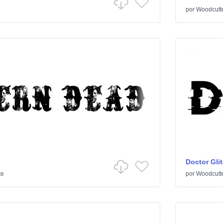
por
Woodcutt
Doctor Gli
te
por
Woodcutt