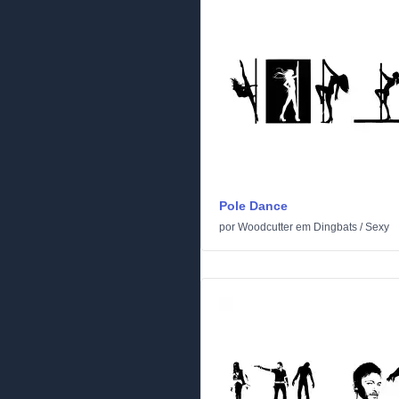
Pole Dance
por
Woodcutter
em
Dingbats
/
Sexy