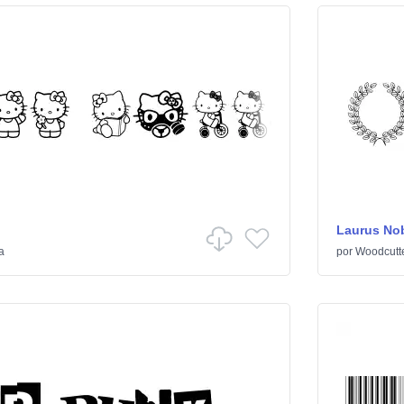
Laurus Nob
a
por
Woodcutt