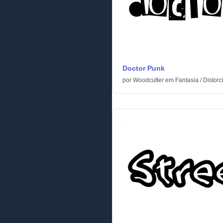
Doctor Punk
por
Woodcutter
em
Fantasia
/
Distorc