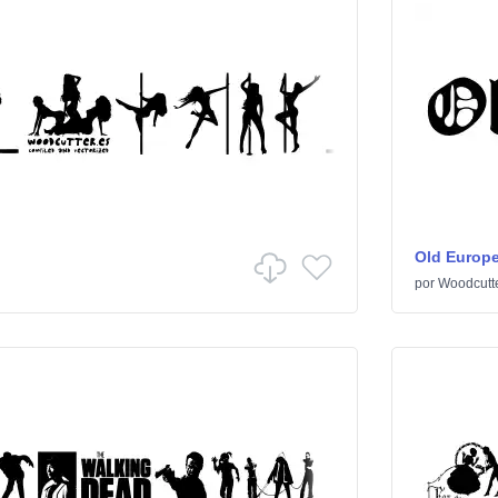
Old Europ
por
Woodcutt