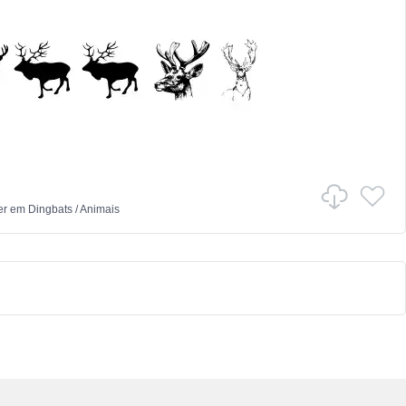
er
em
Dingbats
/
Animais