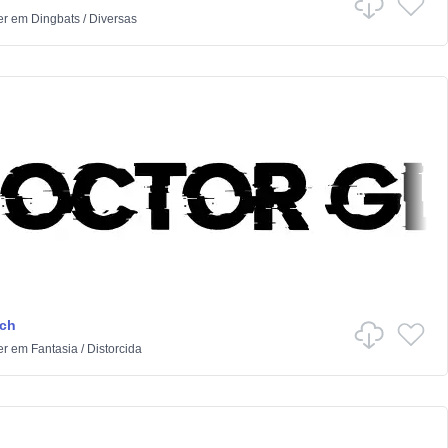
er
em
Dingbats
/
Diversas
tch
er
em
Fantasia
/
Distorcida