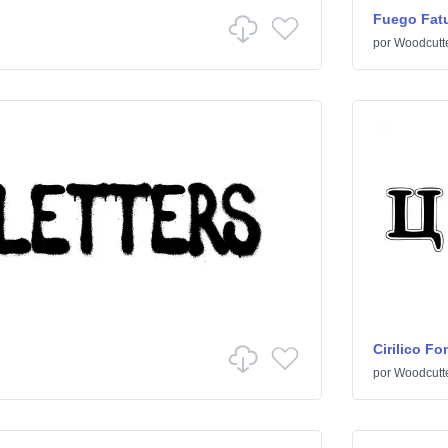
Fuego Fat
por
Woodcutt
Cirilico Fo
por
Woodcutt