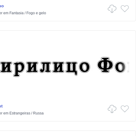
uo
er
em
Fantasia
/
Fogo e gelo
nt
er
em
Estrangeiras
/
Russa