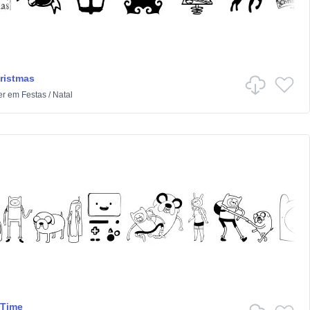
ristmas
er
em
Festas
/
Natal
 Time