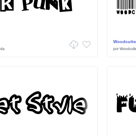
Woodcutte
ida
por
Woodcutt