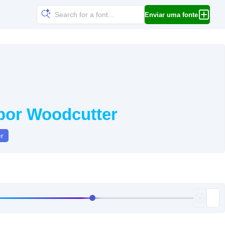
Enviar uma fonte
por Woodcutter
er