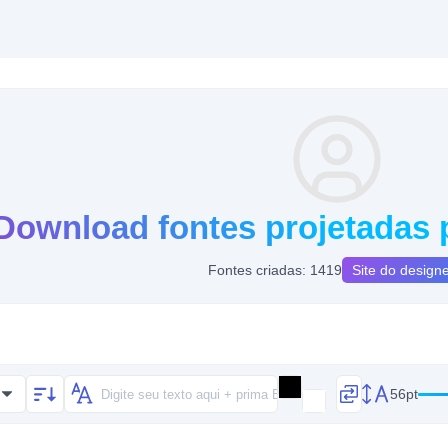
Download fontes projetadas 
Fontes criadas: 1419
Site do design
56pt