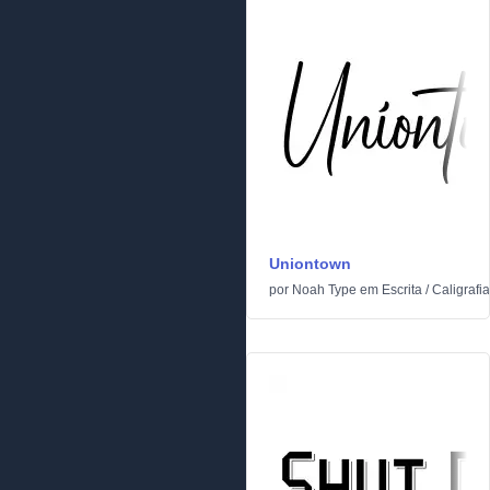
Uniontown
por
Noah Type
em
Escrita
/
Caligrafia