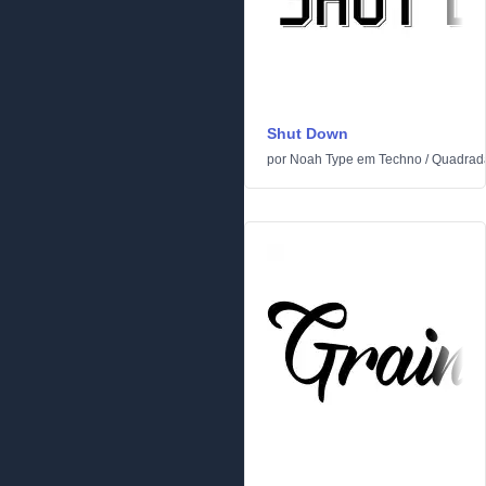
Shut Down
por
Noah Type
em
Techno
/
Quadrad