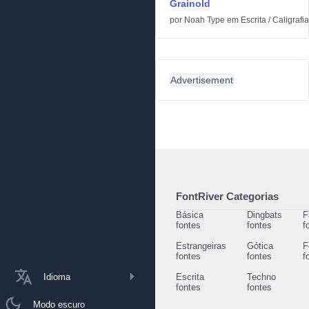
Grainold
por
Noah Type
em
Escrita
/
Caligrafia
Advertisement
FontRiver Categorias
Básica
Dingbats
F
fontes
fontes
f
Estrangeiras
Gótica
F
fontes
fontes
f
Idioma
Escrita
Techno
fontes
fontes
Modo escuro