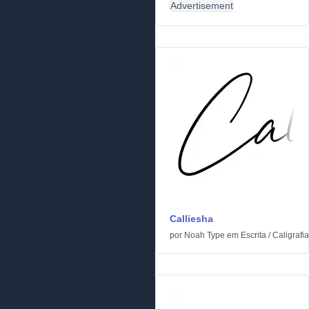
Advertisement
Calliesha
por
Noah Type
em
Escrita
/
Caligrafia