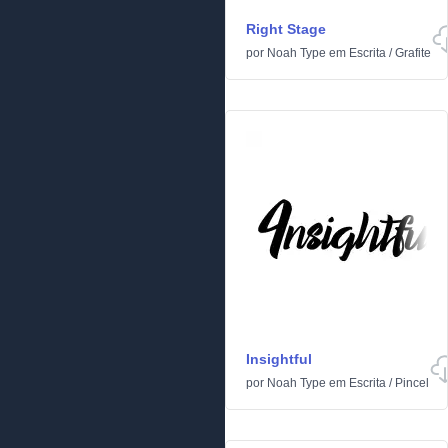
Right Stage
por
Noah Type
em
Escrita
/
Grafite
Insightful
por
Noah Type
em
Escrita
/
Pincel