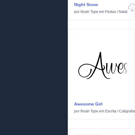
Night Snow
por
Noah Type
em
Festas
/
Natal
Awesome Girl
por
Noah Type
em
Escrita
/
Caligrafia