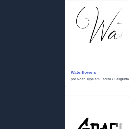
Waterflowers
por
Noah Type
em
Escrita
/
Caligrafia