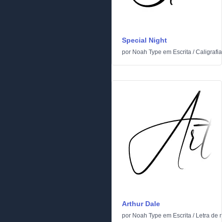
Special Night
por
Noah Type
em
Escrita
/
Caligrafia
Arthur Dale
por
Noah Type
em
Escrita
/
Letra de