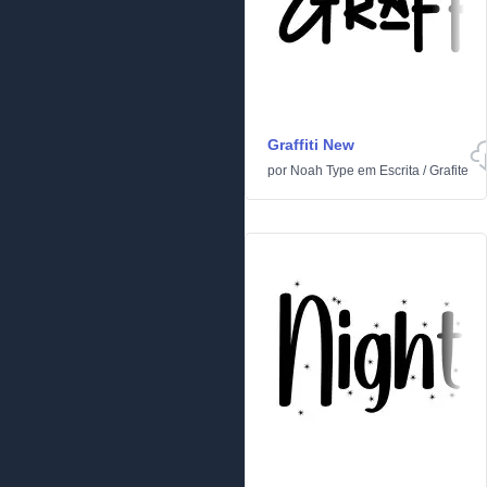
Graffiti New
por
Noah Type
em
Escrita
/
Grafite