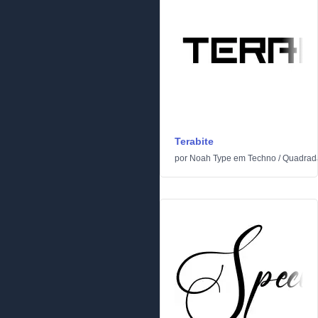
Terabite
por
Noah Type
em
Techno
/
Quadrad