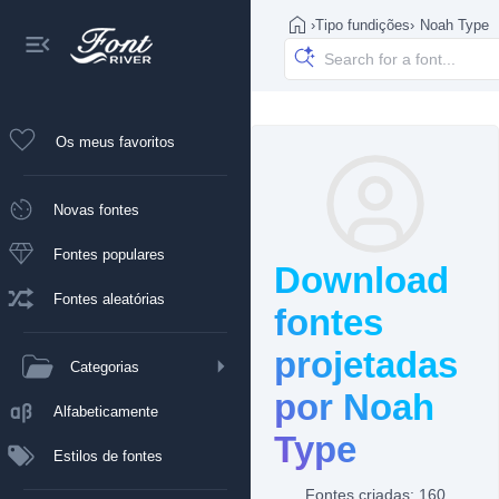
›
Tipo fundições
›
Noah Type
Os meus favoritos
Novas fontes
Fontes populares
Download
Fontes aleatórias
fontes
projetadas
Categorias
por Noah
Alfabeticamente
Type
Estilos de fontes
Fontes criadas: 160