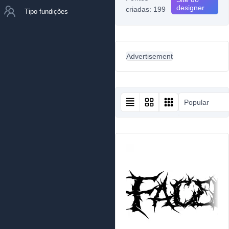
designer
criadas: 199
Tipo fundições
Advertisement
Popular