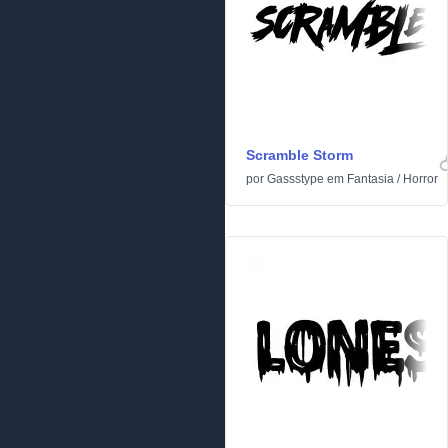
Scramble Storm
por
Gassstype
em
Fantasia
/
Horror