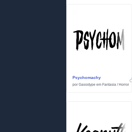
Psychomachy
por
Gassstype
em
Fantasia
/
Horror