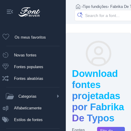
›
Tipo fundições
›
Fabrika De 
Os meus favoritos
Novas fontes
Fontes populares
Download
Fontes aleatórias
fontes
projetadas
Categorias
por Fabrika
Alfabeticamente
De Typos
Estilos de fontes
Fontes
Site do