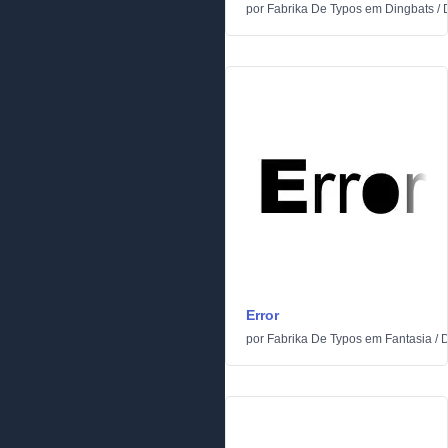
por
Fabrika De Typos
em
Dingbats
/
Error
por
Fabrika De Typos
em
Fantasia
/
D