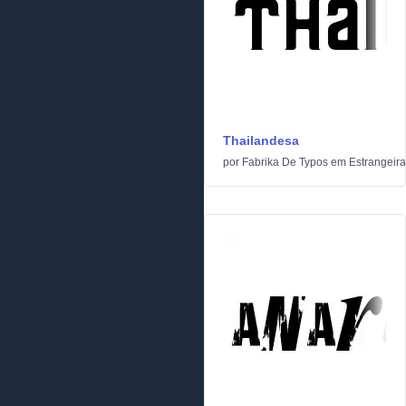
Thailandesa
por
Fabrika De Typos
em
Estrangeir