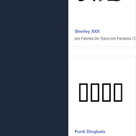
Sherley XXX
por
Fabrika De Typos
em
Fantasia
/
D
Punk Dingbats