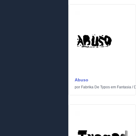
Abuso
por
Fabrika De Typos
em
Fantasia
/
D