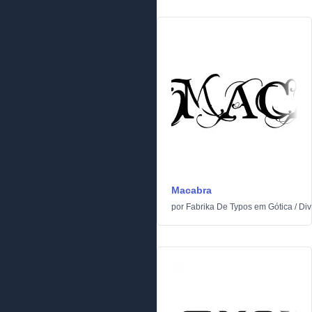
Macabra
por
Fabrika De Typos
em
Gótica
/
Div