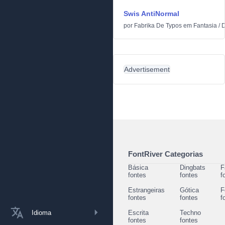
Swis AntiNormal
por
Fabrika De Typos
em
Fantasia
/
D
Advertisement
FontRiver Categorias
Básica
Dingbats
F
fontes
fontes
f
Estrangeiras
Gótica
F
fontes
fontes
f
Idioma
Escrita
Techno
fontes
fontes