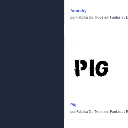
Anarchy
por
Fabrika De Typos
em
Fantasia
/
D
Pig
por
Fabrika De Typos
em
Fantasia
/
E