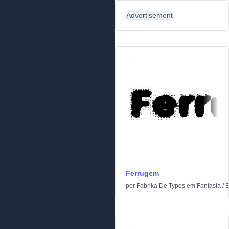
Advertisement
Ferrugem
por
Fabrika De Typos
em
Fantasia
/
E