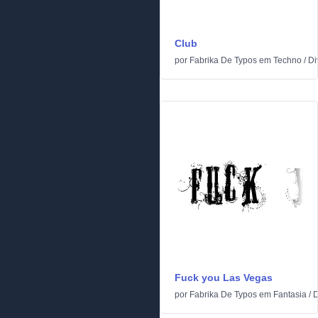
Club
por
Fabrika De Typos
em
Techno
/
Di
Fuck you Las Vegas
por
Fabrika De Typos
em
Fantasia
/
D