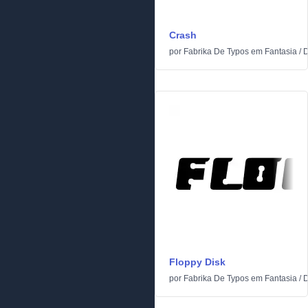
Crash
por
Fabrika De Typos
em
Fantasia
/
D
Floppy Disk
por
Fabrika De Typos
em
Fantasia
/
D