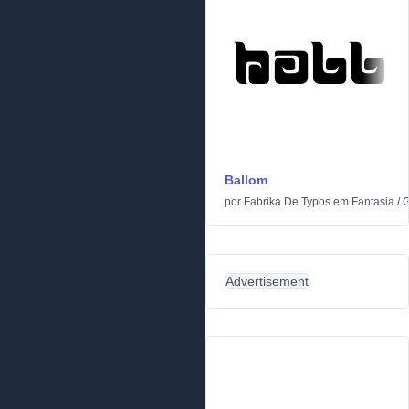
Ballom
por
Fabrika De Typos
em
Fantasia
/
G
Advertisement