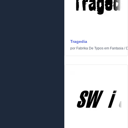
Tragedia
por
Fabrika De Typos
em
Fantasia
/
D