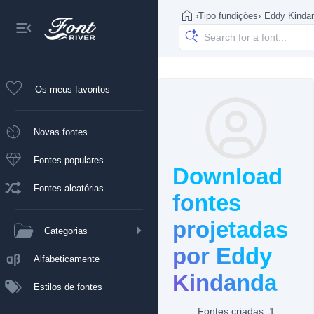
›
Tipo fundições
›
Eddy Kinda
Os meus favoritos
Novas fontes
Fontes populares
Download
Fontes aleatórias
fontes
projetadas
Categorias
por Eddy
Alfabeticamente
Kindanda
Estilos de fontes
Fontes criadas: 1