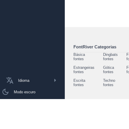
FontRiver Categorias
Básica
Dingbats
F
fontes
fontes
f
Estrangeiras
Gótica
F
fontes
fontes
f
Idioma
Escrita
Techno
fontes
fontes
Modo escuro