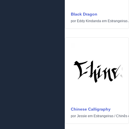
Black Dragon
por
Eddy Kindanda
em
Estrangeiras
Chinese Calligraphy
por
Jessie
em
Estrangeiras
/
Chinês 