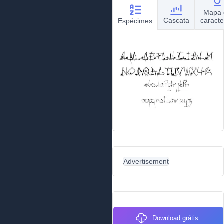
Mapa 
Cascata
caracte
Espécimes
Advertisement
Download grátis