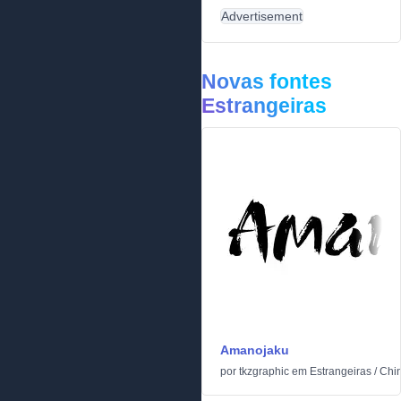
Advertisement
Novas fontes
Estrangeiras
Amanojaku
por
tkzgraphic
em
Estrangeiras
/
Chi