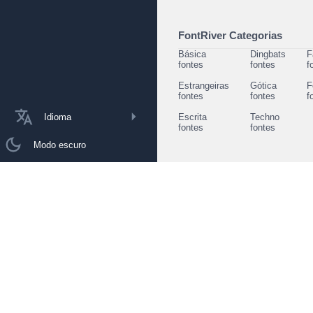
FontRiver Categorias
Básica
Dingbats
F
fontes
fontes
f
Estrangeiras
Gótica
F
fontes
fontes
f
Idioma
Escrita
Techno
fontes
fontes
Modo escuro