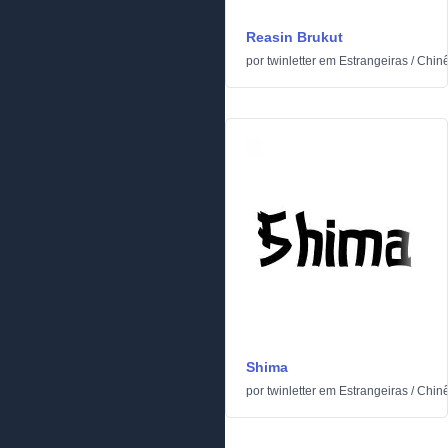
Reasin Brukut
por
twinletter
em
Estrangeiras
/
Chinê
Shima
por
twinletter
em
Estrangeiras
/
Chinê