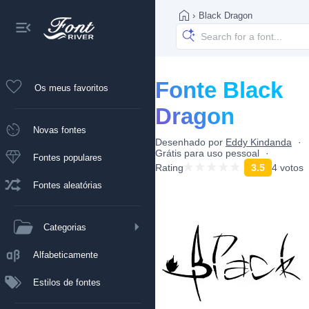
›
Black Dragon
Fonte Black
Os meus favoritos
Dragon
Novas fontes
Desenhado por
Eddy Kindanda
Grátis para uso pessoal
Fontes populares
Rating
3.5
4 votos
Fontes aleatórias
Categorias
Alfabeticamente
Estilos de fontes