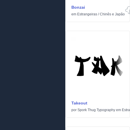
Bonzai
em
Estrangeiras
/
Chinês e Japão
Takeout
por
Spork Thug Typography
em
Estr