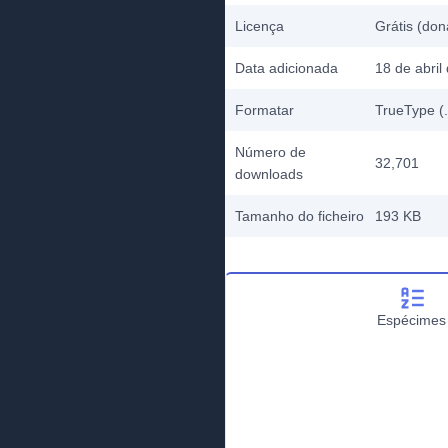
Licença
Grátis (don
Data adicionada
18 de abril
Formatar
TrueType (.
Número de
32,701
downloads
Tamanho do ficheiro
193 KB
Espécimes