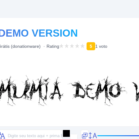
 DEMO VERSION
rátis (donationware)
Rating
5
1 voto