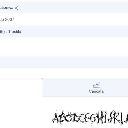
ationware)
 de 2007
ttf)
, 1
estilo
Cascata