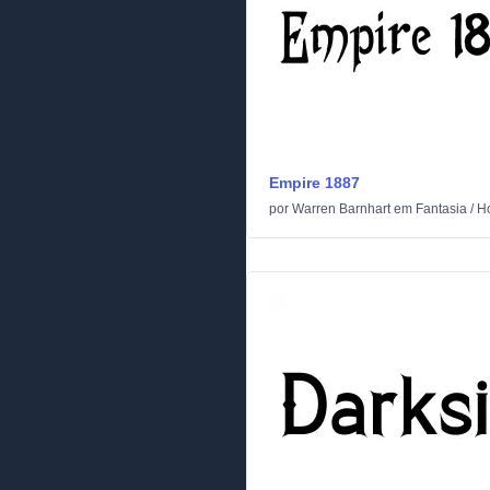
Empire 1887
por
Warren Barnhart
em
Fantasia
/
Ho