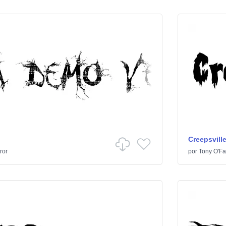
Creepsvill
ror
por
Tony O'Far