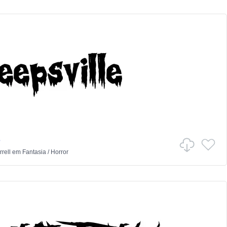
e
rell
em
Fantasia
/
Horror