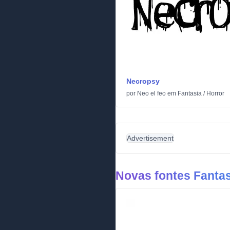
Necropsy
por
Neo el feo
em
Fantasia
/
Horror
Advertisement
Novas fontes Fantas