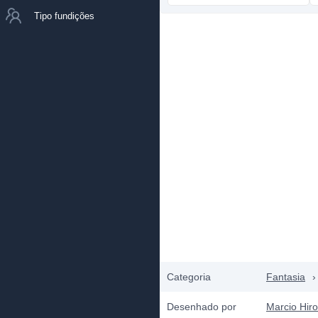
Tipo fundições
Categoria
Fantasia
›
Desenhado por
Marcio Hir