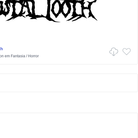
th
ton
em
Fantasia
/
Horror