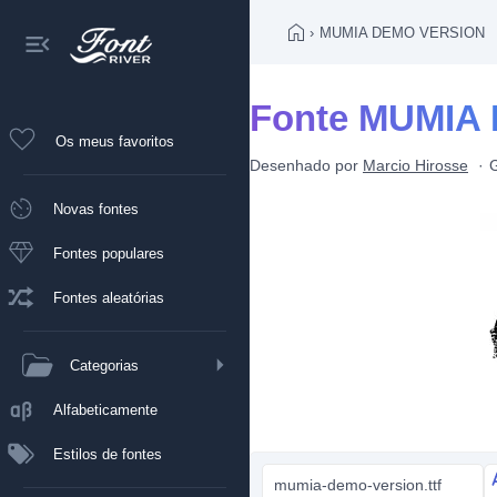
›
MUMIA DEMO VERSION
Fonte MUMIA
Os meus favoritos
Desenhado por
Marcio Hirosse
G
Novas fontes
Fontes populares
Fontes aleatórias
Categorias
Alfabeticamente
Estilos de fontes
mumia-demo-version.ttf