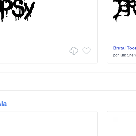
Brutal Too
por
Kirk Shel
ia