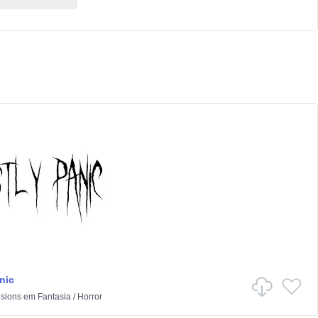
nic
isions
em
Fantasia
/
Horror