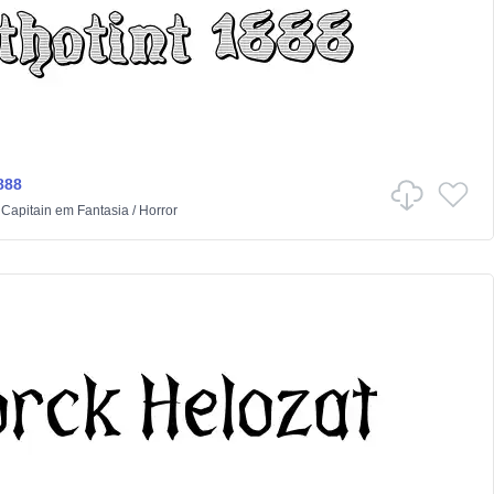
888
 Capitain
em
Fantasia
/
Horror