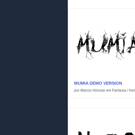
MUMIA DEMO VERSION
por
Marcio Hirosse
em
Fantasia
/
Hor