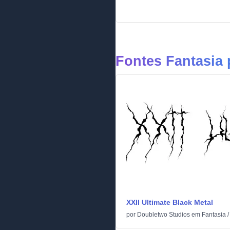
Fontes Fantasia
XXII Ultimate Black Metal
por
Doubletwo Studios
em
Fantasia