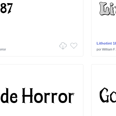
Lithotint 1
rror
por
William F.