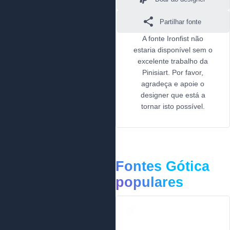
Partilhar fonte
A fonte Ironfist não
estaria disponível sem o
excelente trabalho da
Pinisiart. Por favor,
agradeça e apoie o
designer que está a
tornar isto possível.
Fontes Gótica
populares