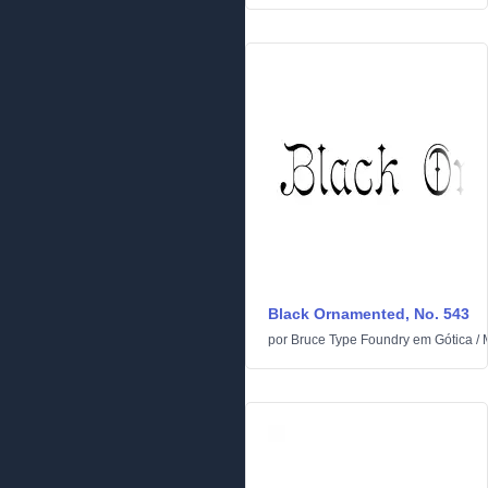
Black Ornamented, No. 543
por
Bruce Type Foundry
em
Gótica
/