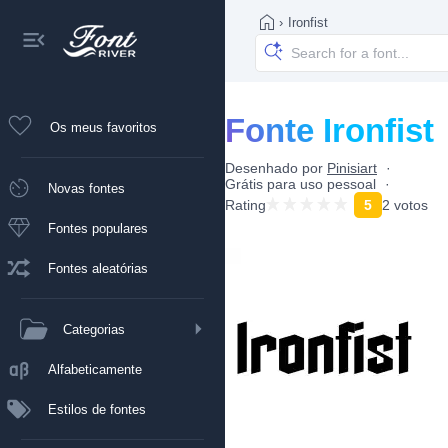
›
Ironfist
Fonte Ironfist
Os meus favoritos
Desenhado por
Pinisiart
Grátis para uso pessoal
Novas fontes
Rating
5
2 votos
Fontes populares
Fontes aleatórias
Categorias
Alfabeticamente
Estilos de fontes