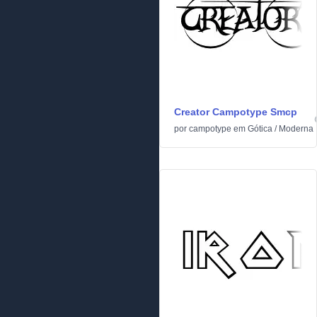
Creator Campotype Smcp
por
campotype
em
Gótica
/
Moderna