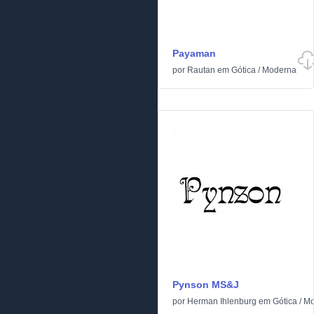
Payaman
por
Rautan
em
Gótica
/
Moderna
Pynson MS&J
por
Herman Ihlenburg
em
Gótica
/
Mo