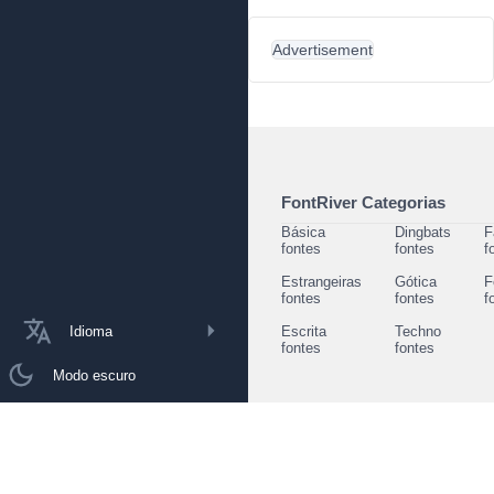
Advertisement
FontRiver Categorias
Básica
Dingbats
F
fontes
fontes
f
Estrangeiras
Gótica
F
fontes
fontes
f
Idioma
Escrita
Techno
fontes
fontes
Modo escuro