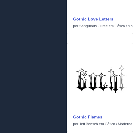
Gothic Love Letters
por
Sanguinus Curae
em
Gótica
/
Mo
Gothic Flames
por
Jeff Bensch
em
Gótica
/
Moderna