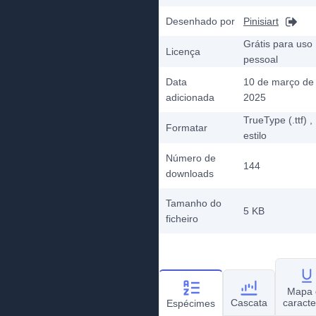
Desenhado por
Pinisiart
Grátis para uso
Licença
pessoal
Data
10 de março de
adicionada
2025
TrueType (.ttf)
,
Formatar
estilo
Número de
144
downloads
Tamanho do
5 KB
ficheiro
Mapa 
Cascata
caracte
Espécimes