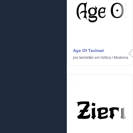
Age Of Taclmat
por
twinletter
em
Gótica
/
Moderna