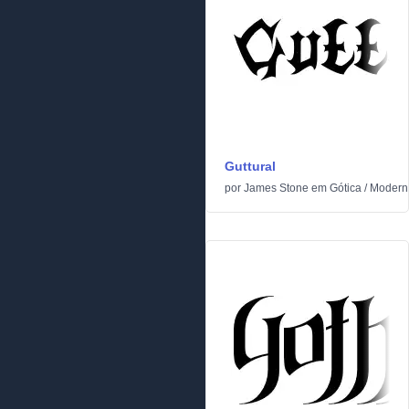
Guttural
por
James Stone
em
Gótica
/
Modern