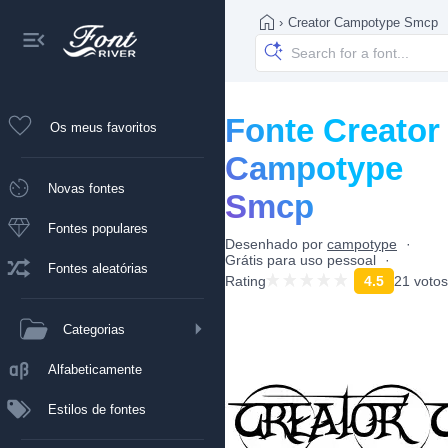
›
Creator Campotype Smcp
Fonte Creator
Os meus favoritos
Campotype
Novas fontes
Smcp
Fontes populares
Desenhado por
campotype
Grátis para uso pessoal
Fontes aleatórias
Rating
4.5
21 votos
Categorias
Alfabeticamente
Estilos de fontes