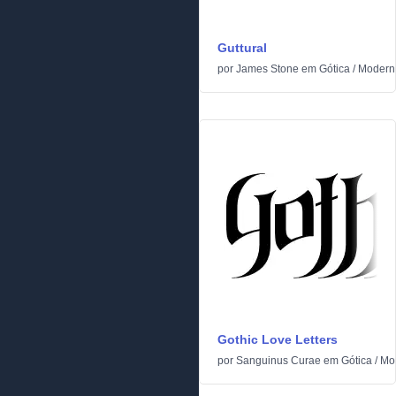
Guttural
por
James Stone
em
Gótica
/
Modern
Gothic Love Letters
por
Sanguinus Curae
em
Gótica
/
Mo