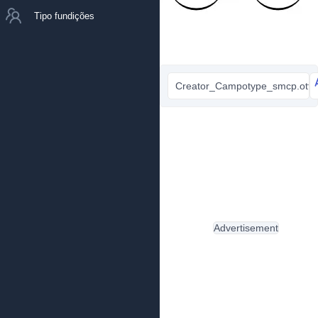
Tipo fundições
Creator_Campotype_smcp.otf
Advertisement