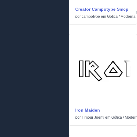
Creator Campotype Smcp
por
campotype
em
Gótica
/
Moderna
Iron Maiden
por
Timour Jgenti
em
Gótica
/
Moder