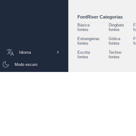
FontRiver Categorias
Básica
Dingbats
F
fontes
fontes
f
Estrangeiras
Gótica
F
fontes
fontes
f
Idioma
Escrita
Techno
fontes
fontes
Modo escuro