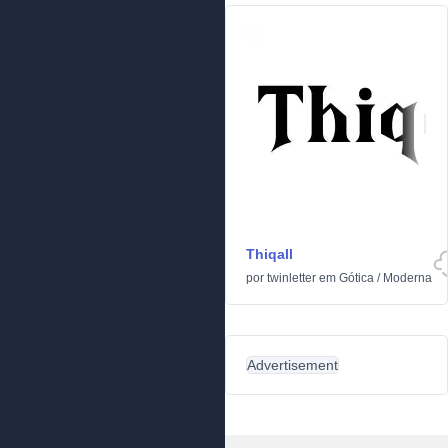
Thiqall
por
twinletter
em
Gótica
/
Moderna
Advertisement