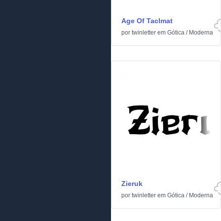
Age Of Taclmat
por
twinletter
em
Gótica
/
Moderna
Zieruk
por
twinletter
em
Gótica
/
Moderna