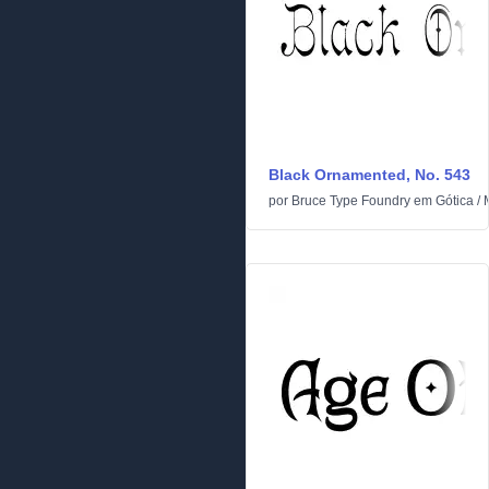
Black Ornamented, No. 543
por
Bruce Type Foundry
em
Gótica
/