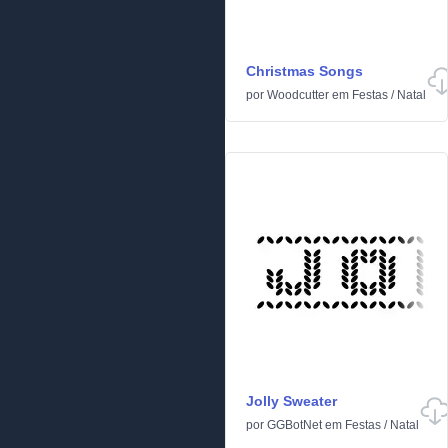
Christmas Songs
por
Woodcutter
em
Festas
/
Natal
Jolly Sweater
por
GGBotNet
em
Festas
/
Natal