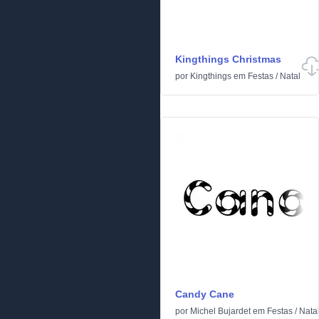
Kingthings Christmas
por
Kingthings
em
Festas
/
Natal
Candy Cane
por
Michel Bujardet
em
Festas
/
Nata