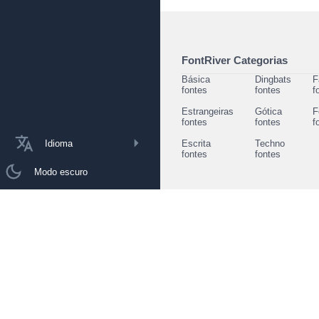
FontRiver Categorias
Básica
Dingbats
F
fontes
fontes
f
Estrangeiras
Gótica
F
fontes
fontes
f
Idioma
Escrita
Techno
fontes
fontes
Modo escuro