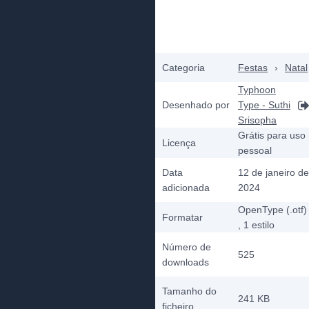
Categoria
Festas
›
Natal
Typhoon
Desenhado por
Type - Suthi
Srisopha
Grátis para uso
Licença
pessoal
Data
12 de janeiro de
adicionada
2024
OpenType (.otf)
Formatar
, 1
estilo
Número de
525
downloads
Tamanho do
241 KB
ficheiro