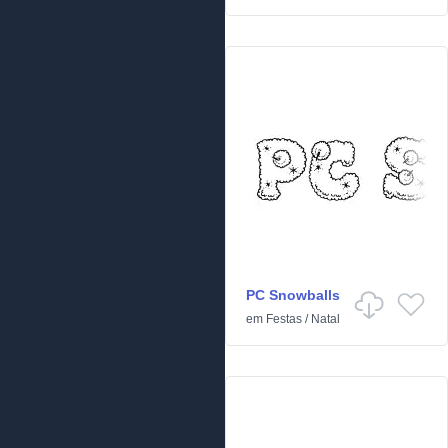
PC Snowballs
em
Festas
/
Natal