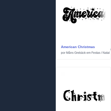
American Christmas
por
Måns Grebäck
em
Festas
/
Natal