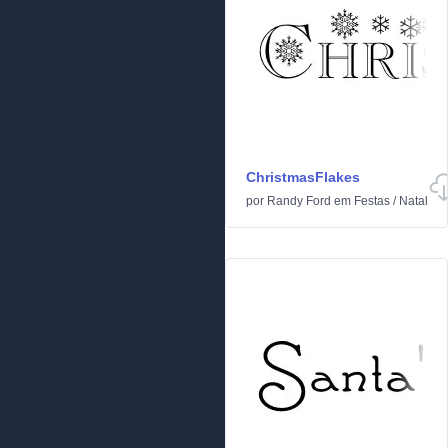
ChristmasFlakes
por
Randy Ford
em
Festas
/
Natal