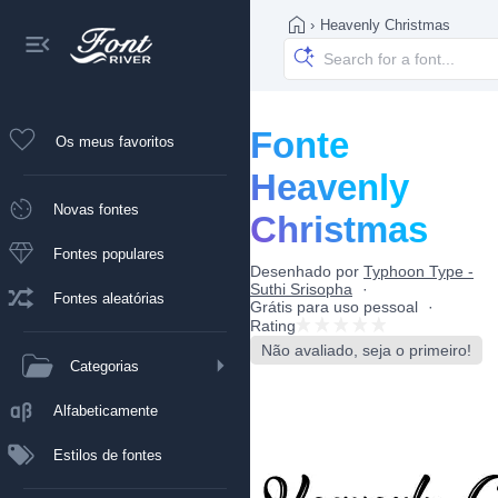
›
Heavenly Christmas
Fonte
Os meus favoritos
Heavenly
Novas fontes
Christmas
Fontes populares
Desenhado por
Typhoon Type -
Suthi Srisopha
Fontes aleatórias
Grátis para uso pessoal
Rating
Não avaliado, seja o primeiro!
Categorias
Alfabeticamente
Estilos de fontes