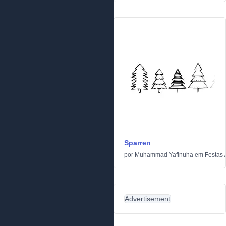
Sparren
por
Muhammad Yafinuha
em
Festas
Advertisement