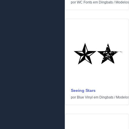
por
WC Fonts
em
Dingbats
/
Modelos
Seeing Stars
por
Blue Vinyl
em
Dingbats
/
Modelo