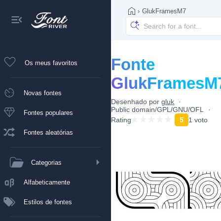
›
GlukFramesM7
Fonte
Os meus favoritos
GlukFramesM
Novas fontes
Desenhado por
gluk
Public domain/GPL/GNU/OFL
Fontes populares
Rating
5
1 voto
Fontes aleatórias
Categorias
Alfabeticamente
Estilos de fontes