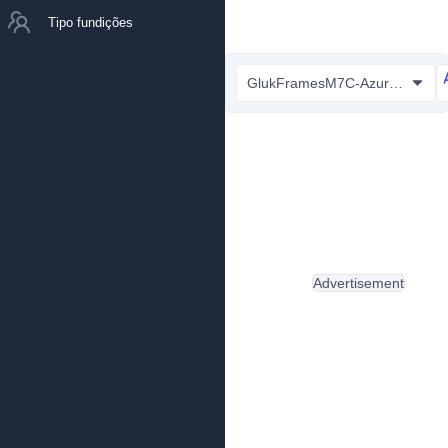
Tipo fundições
GlukFramesM7C-Azure.ttf
Advertisement