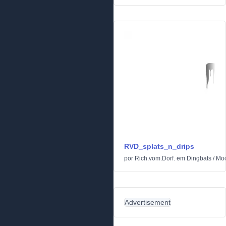
RVD_splats_n_drips
por
Rich.vom.Dorf.
em
Dingbats
/
Mo
Advertisement