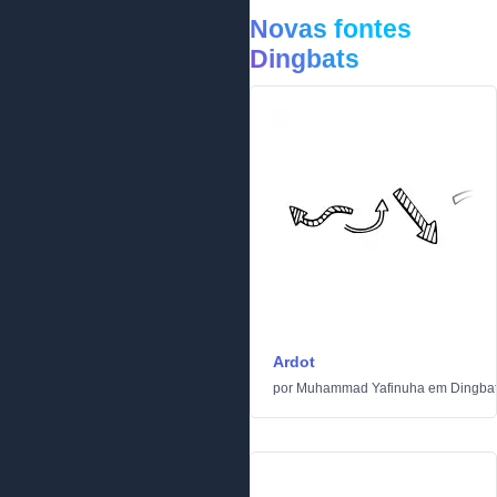
Novas fontes
Dingbats
Ardot
por
Muhammad Yafinuha
em
Dingba