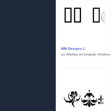
WM Designs 1
por
WillyMac
em
Dingbats
/
Modelos