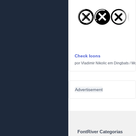
Check Icons
por
Vladimir Nikolic
em
Dingbats
/
Mo
Advertisement
FontRiver Categorias