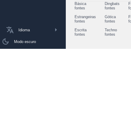
Básica
Dingbats
F
fontes
fontes
f
Estrangeiras
Gótica
F
fontes
fontes
f
Idioma
Escrita
Techno
fontes
fontes
Modo escuro