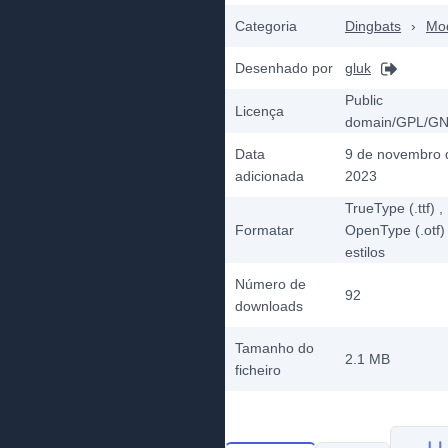
Categoria
Dingbats
›
Mo
Desenhado por
gluk
Public
Licença
domain/GPL/G
Data
9 de novembro 
adicionada
2023
TrueType (.ttf)
,
Formatar
OpenType (.otf)
estilos
Número de
92
downloads
Tamanho do
2.1 MB
ficheiro