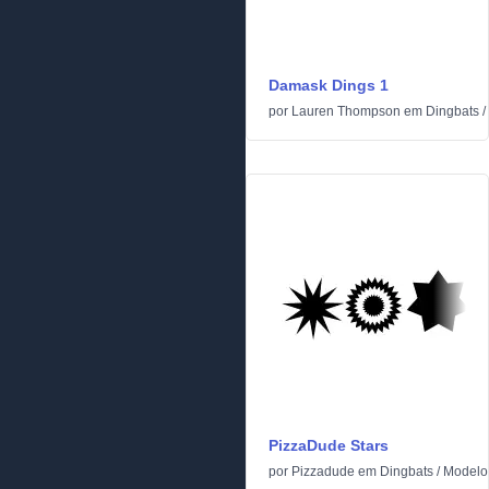
Damask Dings 1
por
Lauren Thompson
em
Dingbats
/
PizzaDude Stars
por
Pizzadude
em
Dingbats
/
Modelo