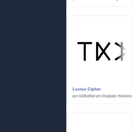
Lucius Cipher
por
GGBotNet
em
Dingbats
/
Modelo