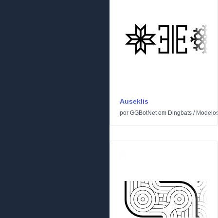
Auseklis
por
GGBotNet
em
Dingbats
/
Modelo