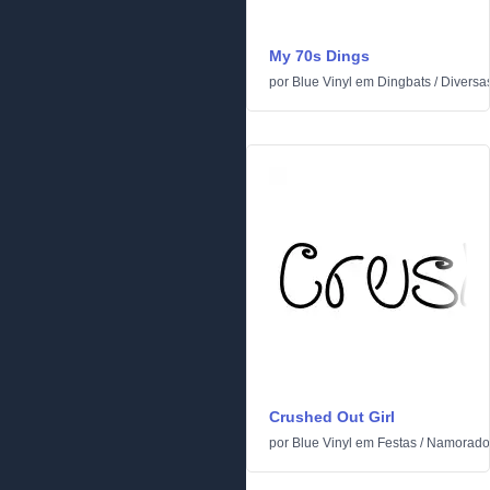
My 70s Dings
por
Blue Vinyl
em
Dingbats
/
Diversa
Crushed Out Girl
por
Blue Vinyl
em
Festas
/
Namorado