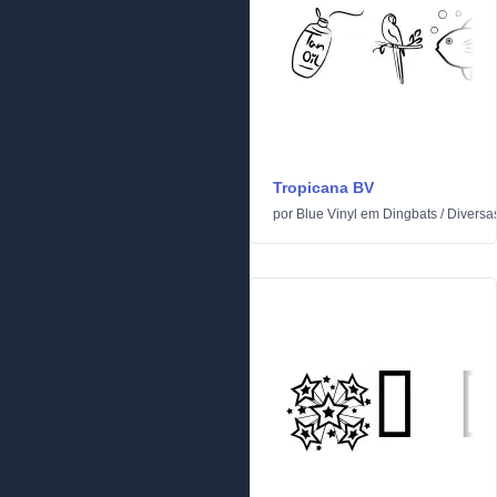
Tropicana BV
por
Blue Vinyl
em
Dingbats
/
Diversa