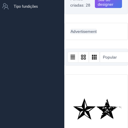
designer
criadas: 28
Tipo fundições
Advertisement
Popular