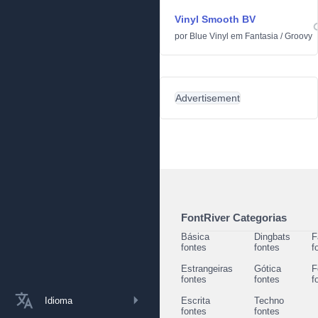
Vinyl Smooth BV
por
Blue Vinyl
em
Fantasia
/
Groovy
Advertisement
FontRiver Categorias
Básica
Dingbats
F
fontes
fontes
f
Estrangeiras
Gótica
F
fontes
fontes
f
Idioma
Escrita
Techno
fontes
fontes