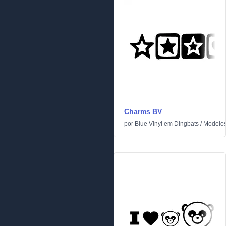
Charms BV
por
Blue Vinyl
em
Dingbats
/
Modelo