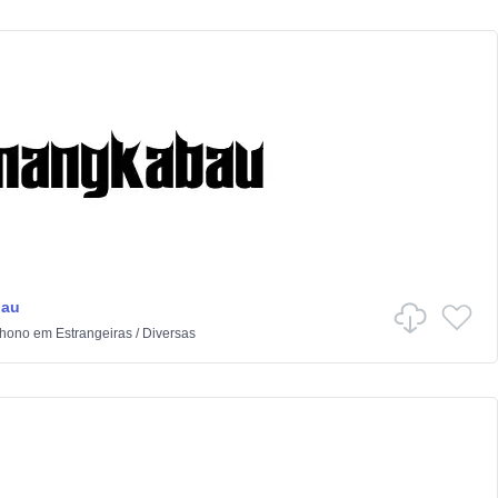
bau
hono
em
Estrangeiras
/
Diversas