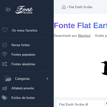
›
Flat Earth Scribe
Fonte Flat Ear
Os meus favoritos
Desenhado por
Blambot
Grátis 
Novas fontes
Fontes populares
Fontes aleatórias
Categorias
Alfabeticamente
Estilos de fontes
Flat Earth Scribe.ttf