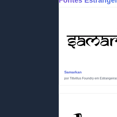
Fontes Estrangei
Samarkan
por
Titivillus Foundry
em
Estrangeira