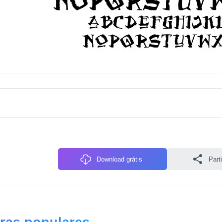
Download grátis
Parti