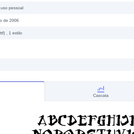
 uso pessoal
o de 2006
ttf)
, 1
estilo
Cascata