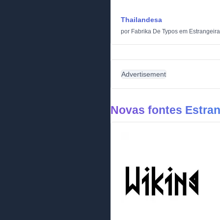
Thailandesa
por
Fabrika De Typos
em
Estrangeir
Advertisement
Novas fontes Estran