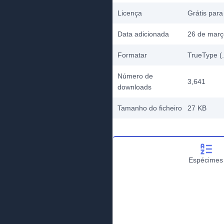
Licença
Grátis para
Data adicionada
26 de març
Formatar
TrueType (.
Número de
3,641
downloads
Tamanho do ficheiro
27 KB
Espécimes