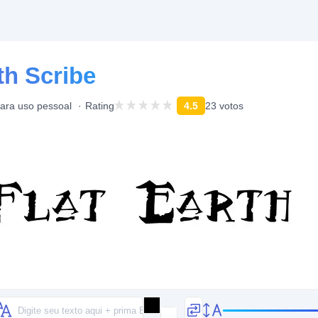
th Scribe
para uso pessoal
Rating
4.5
23 votos