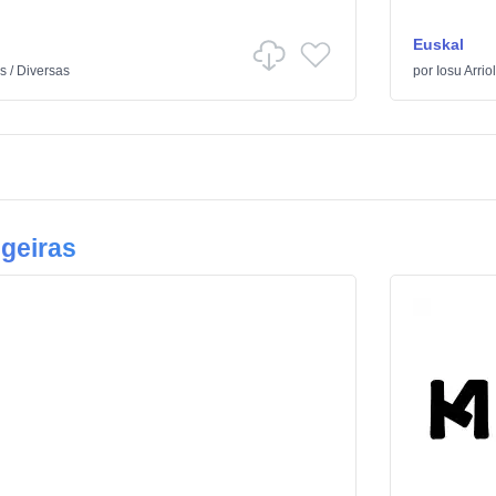
Euskal
as
/
Diversas
por
Iosu Arrio
geiras