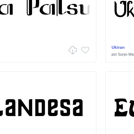
Ukiran
por
Suryo Wa