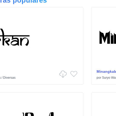
ras populares
Minangka
s
/
Diversas
por
Suryo Wa