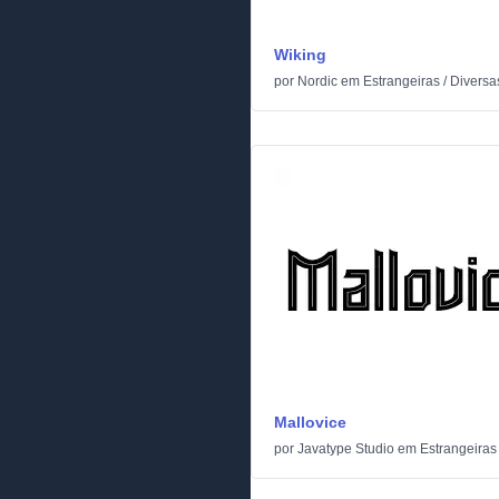
Wiking
por
Nordic
em
Estrangeiras
/
Diversa
Mallovice
por
Javatype Studio
em
Estrangeiras