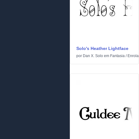
Solo's Heather Lightface
por
Dan X. Solo
em
Fantasia
/
Enrol