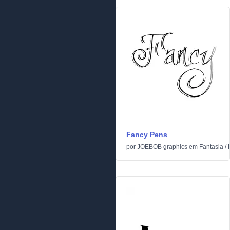
Fancy Pens
por
JOEBOB graphics
em
Fantasia
/