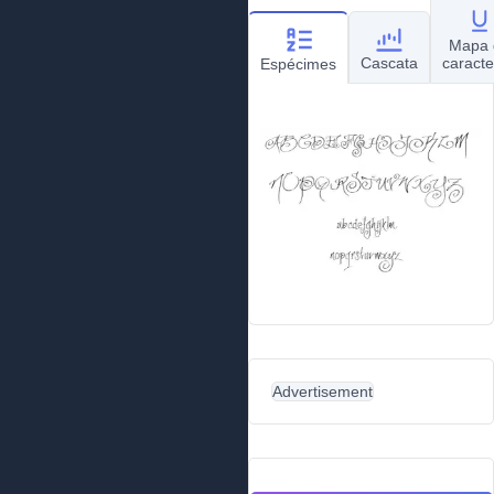
Mapa 
Cascata
caracte
Espécimes
Advertisement