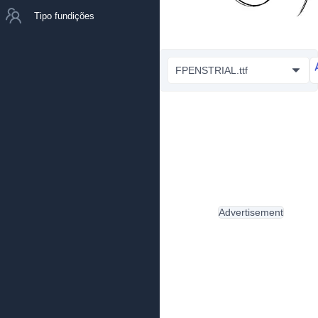
Tipo fundições
FPENSTRIAL.ttf
Advertisement