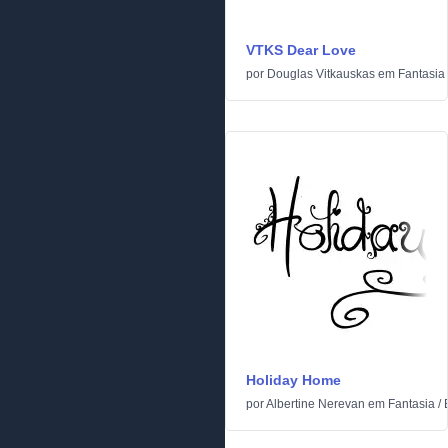
VTKS Dear Love
por
Douglas Vitkauskas
em
Fantasia
Holiday Home
por
Albertine Nerevan
em
Fantasia
/