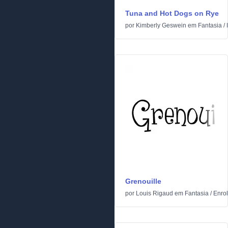
Tuna and Hot Dogs on Rye
por
Kimberly Geswein
em
Fantasia
/
Grenouille
por
Louis Rigaud
em
Fantasia
/
Enro