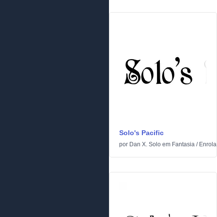
Solo's Pacific
por
Dan X. Solo
em
Fantasia
/
Enrol