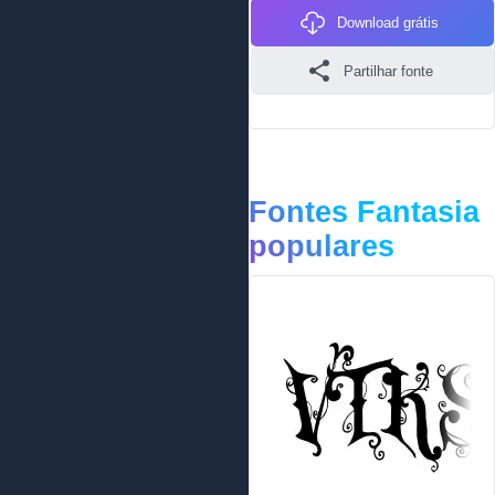
Download grátis
Partilhar fonte
Fontes Fantasia
populares