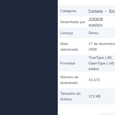
Categoria
Fantasia
›
Enr
JOEBOB
Desenhado por
graphics
Licença
Demo
Data
17 de dezembro
adicionada
2008
TrueType (.ttf)
,
Formatar
OpenType (.otf)
estilos
Número de
15,673
downloads
Tamanho do
173 KB
ficheiro