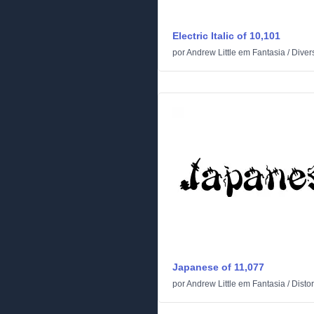
Electric Italic of 10,101
por
Andrew Little
em
Fantasia
/
Diver
Japanese of 11,077
por
Andrew Little
em
Fantasia
/
Disto