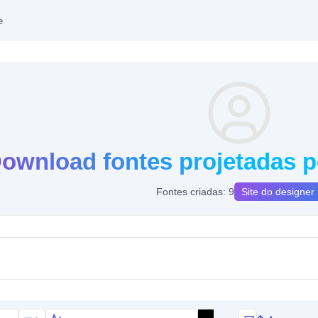
e
ownload fontes projetadas p
Fontes criadas: 9
Site do designer