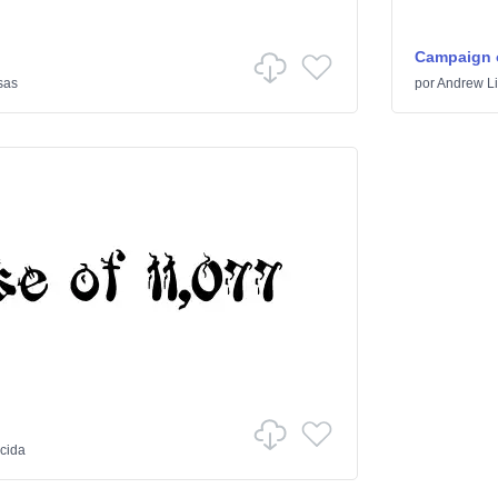
Campaign o
sas
por
Andrew Lit
rcida