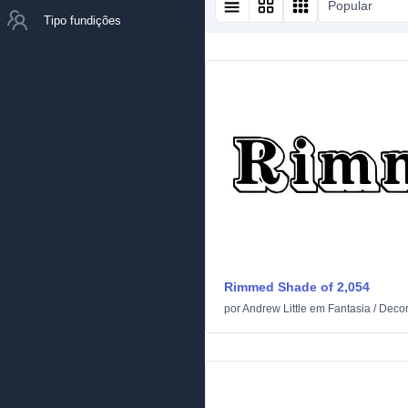
Popular
Tipo fundições
Rimmed Shade of 2,054
por
Andrew Little
em
Fantasia
/
Decor