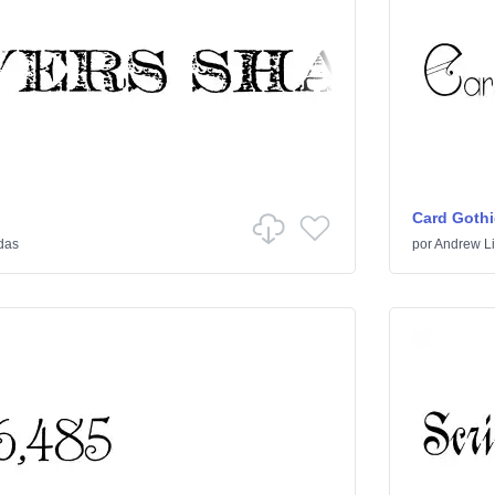
Card Gothi
das
por
Andrew Lit