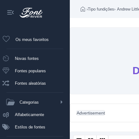
›
Tipo fundições
›
Andrew Littl
Os meus favoritos
Novas fontes
D
Fontes populares
Fontes aleatórias
Categorias
Advertisement
Alfabeticamente
Estilos de fontes