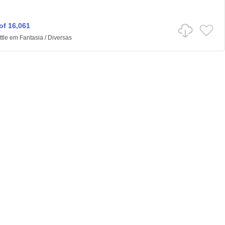
f 16,061
tle
em
Fantasia
/
Diversas