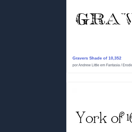
Gravers Shade of 10,352
por
Andrew Little
em
Fantasia
/
Erodi