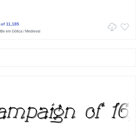
 of 11,185
tle
em
Gótica
/
Medieval