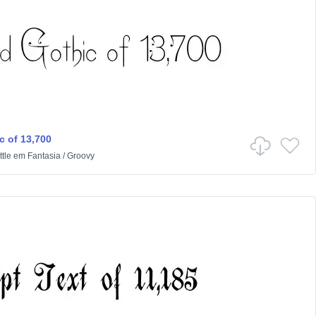
c of 13,700
tle
em
Fantasia
/
Groovy