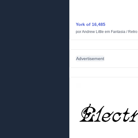
York of 16,485
por
Andrew Little
em
Fantasia
/
Retro
Advertisement