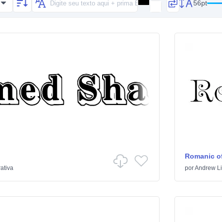
56pt
Romanic of
ativa
por
Andrew Lit