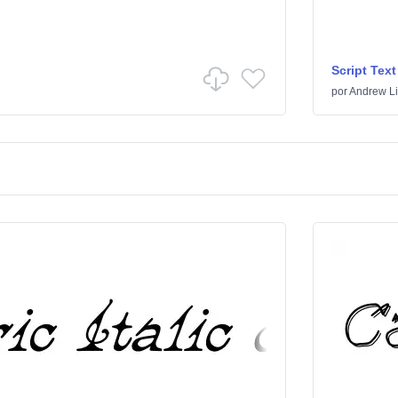
Script Text
por
Andrew Lit