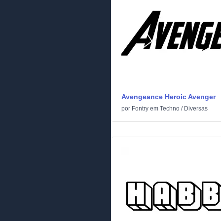
Avengeance Heroic Avenger
por
Fontry
em
Techno
/
Diversas