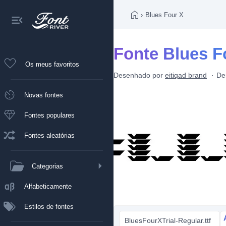
›
Blues Four X
Fonte Blues F
Os meus favoritos
Desenhado por
eitiqad brand
De
Novas fontes
Fontes populares
Fontes aleatórias
Categorias
Alfabeticamente
Estilos de fontes
BluesFourXTrial-Regular.ttf