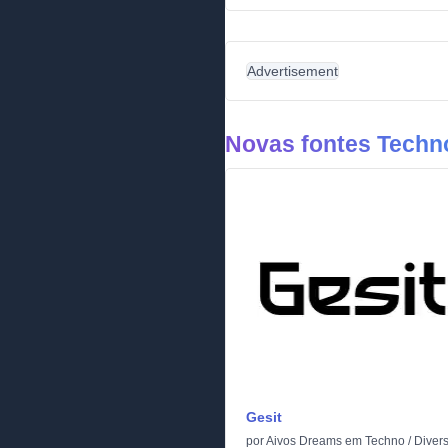
Advertisement
Novas fontes Techn
Gesit
por
Aivos Dreams
em
Techno
/
Diver