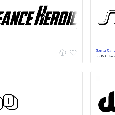
Santa Carl
por
Kirk Shel