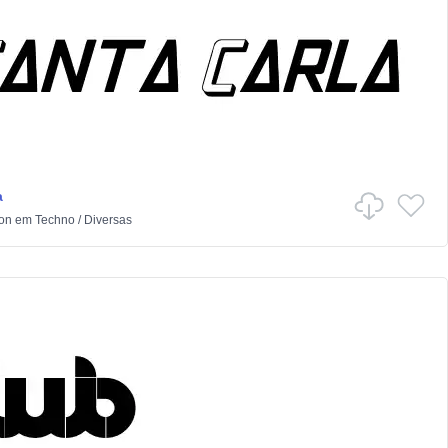
a
ton
em
Techno
/
Diversas