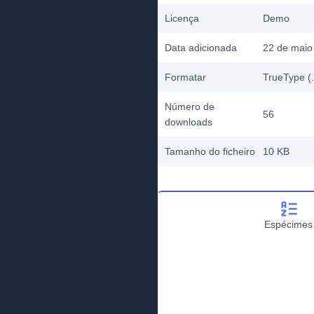
Licença
Demo
Data adicionada
22 de maio
Formatar
TrueType (.
Número de
56
downloads
Tamanho do ficheiro
10 KB
Espécimes