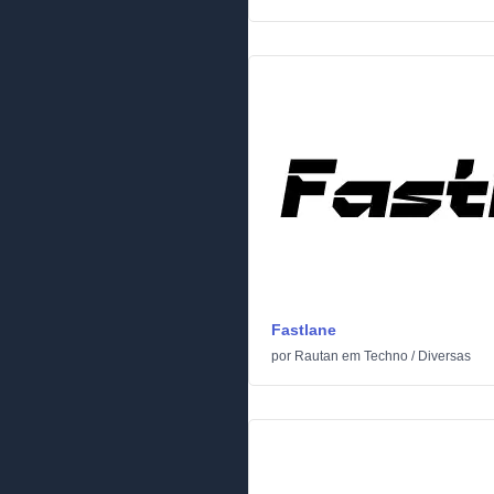
Fastlane
por
Rautan
em
Techno
/
Diversas