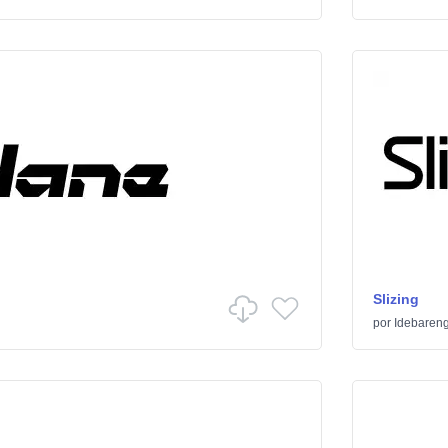
Slizing
por
Idebaren