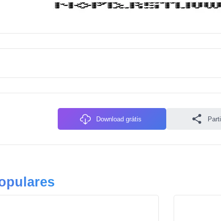
Download grátis
Parti
opulares