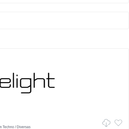
m
Techno
/
Diversas