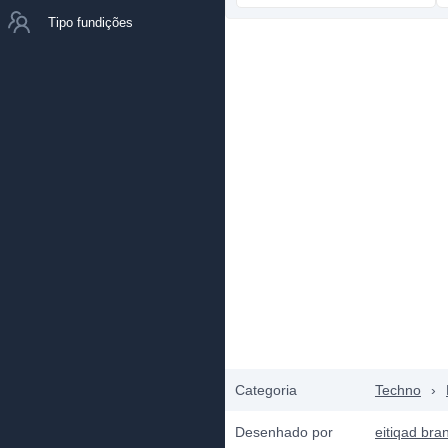
Tipo fundições
Categoria
Techno
›
Desenhado por
eitiqad bra