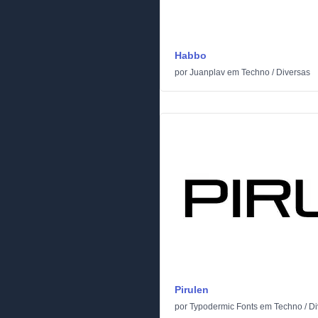
Habbo
por
Juanplav
em
Techno
/
Diversas
Pirulen
por
Typodermic Fonts
em
Techno
/
Di