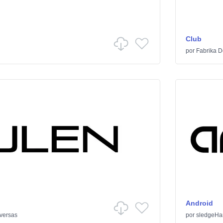
Club
por
Fabrika D
Android
versas
por
sledgeH