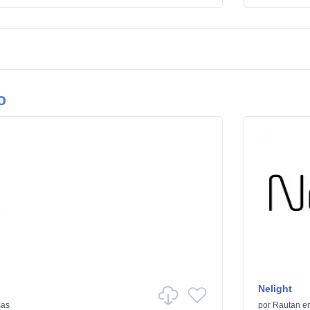
o
Nelight
sas
por
Rautan
e