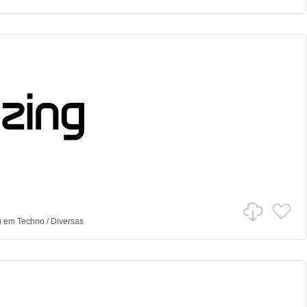
g
em
Techno
/
Diversas