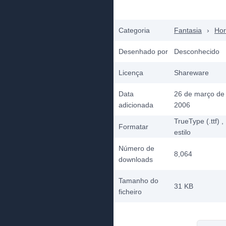
Categoria
Fantasia
›
Hor
Desenhado por
Desconhecido
Licença
Shareware
Data
26 de março de
adicionada
2006
TrueType (.ttf)
,
Formatar
estilo
Número de
8,064
downloads
Tamanho do
31 KB
ficheiro