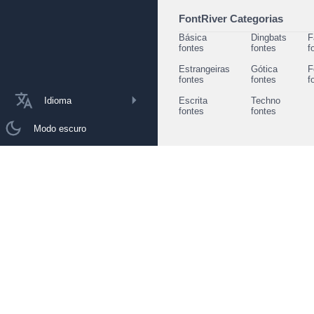
FontRiver Categorias
Básica
Dingbats
F
fontes
fontes
f
Estrangeiras
Gótica
F
fontes
fontes
f
Idioma
Escrita
Techno
fontes
fontes
Modo escuro