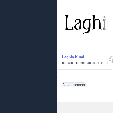
Laghio Kumi
por
twinletter
em
Fantasia
/
Horror
Advertisement