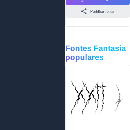
Partilhar fonte
Fontes Fantasia
populares