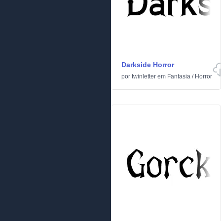
Darkside Horror
por
twinletter
em
Fantasia
/
Horror