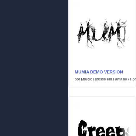
MUMIA DEMO VERSION
por
Marcio Hirosse
em
Fantasia
/
Hor