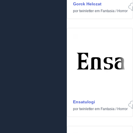
Gorck Helozat
por
twinletter
em
Fantasia
/
Horror
Ensatulogi
por
twinletter
em
Fantasia
/
Horror