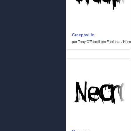
Creepsville
por
Tony O'Farrell
em
Fantasia
/
Horr