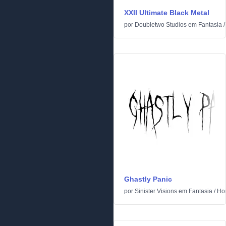
XXII Ultimate Black Metal
por
Doubletwo Studios
em
Fantasia
Ghastly Panic
por
Sinister Visions
em
Fantasia
/
Hor