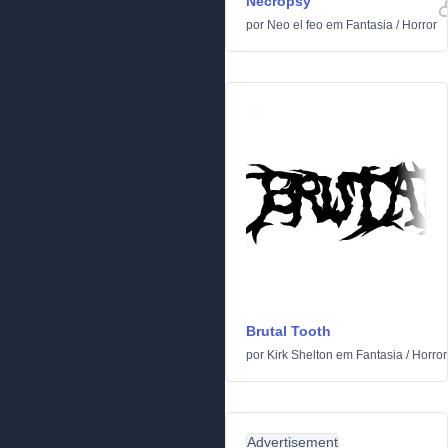
Necropsy
por
Neo el feo
em
Fantasia
/
Horror
Brutal Tooth
por
Kirk Shelton
em
Fantasia
/
Horror
Advertisement