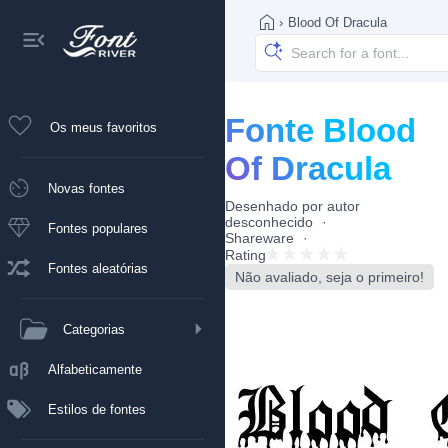
›
Blood Of Dracula
Fonte Blood
Os meus favoritos
Of Dracula
Novas fontes
Desenhado por
autor
desconhecido
Fontes populares
Shareware
Rating
Fontes aleatórias
Não avaliado, seja o primeiro!
Categorias
Alfabeticamente
Estilos de fontes