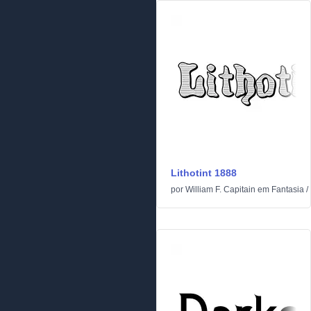
Lithotint 1888
por
William F. Capitain
em
Fantasia
/