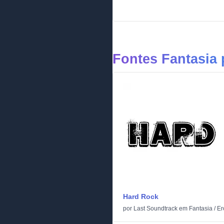
Fontes Fantasia
Hard Rock
por
Last Soundtrack
em
Fantasia
/
Er