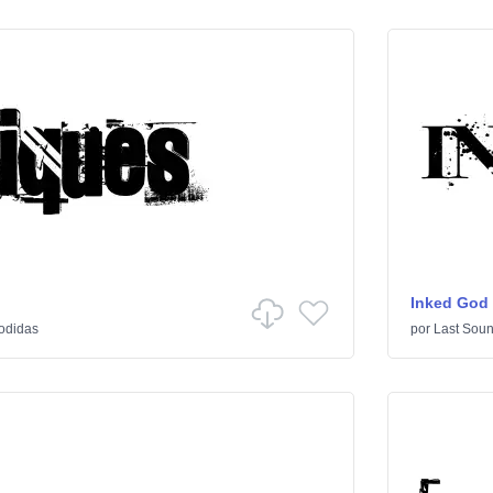
Inked God
odidas
por
Last Soun