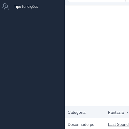
Tipo fundições
Categoria
Fantasia
›
Desenhado por
Last Sound