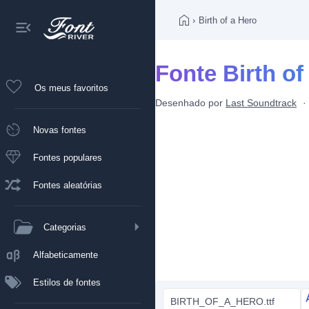
›
Birth of a Hero
Fonte Birth of
Os meus favoritos
Desenhado por
Last Soundtrack
Novas fontes
Fontes populares
Fontes aleatórias
Categorias
Alfabeticamente
Estilos de fontes
BIRTH_OF_A_HERO.ttf