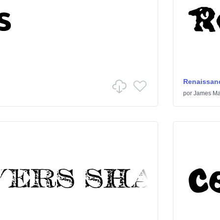
Renaissanc
por
James Ma