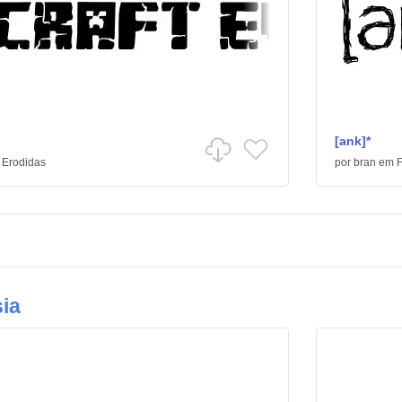
[ank]*
/
Erodidas
por
bran
em
F
ia