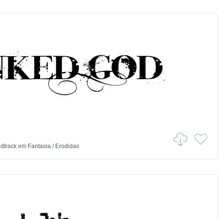
dtrack
em
Fantasia
/
Erodidas