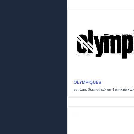
OLYMPIQUES
por
Last Soundtrack
em
Fantasia
/
Er