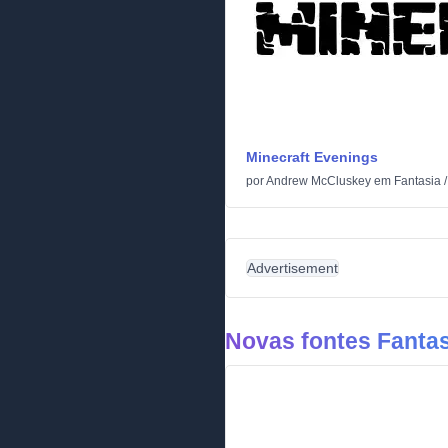
Minecraft Evenings
por
Andrew McCluskey
em
Fantasia
Advertisement
Novas fontes Fantas