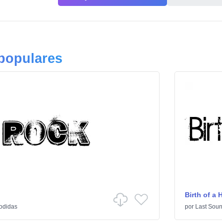
 populares
Birth of a 
odidas
por
Last Soun