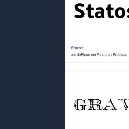
Statos
por
deFharo
em
Fantasia
/
Erodidas