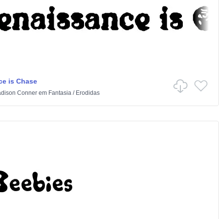
e is Chase
dison Conner
em
Fantasia
/
Erodidas