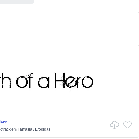
Hero
dtrack
em
Fantasia
/
Erodidas