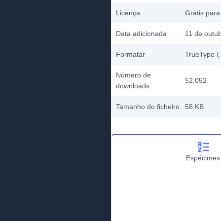
Licença
Grátis para
Data adicionada
11 de outu
Formatar
TrueType (.
Número de
52,052
downloads
Tamanho do ficheiro
58 KB
Espécimes