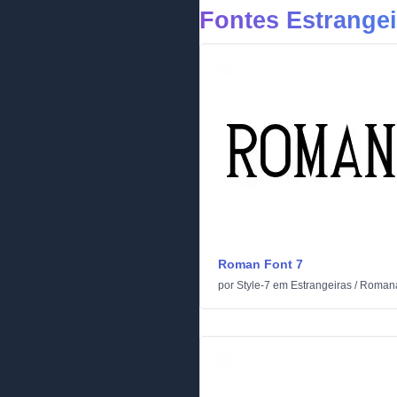
Fontes Estrangei
Roman Font 7
por
Style-7
em
Estrangeiras
/
Romana