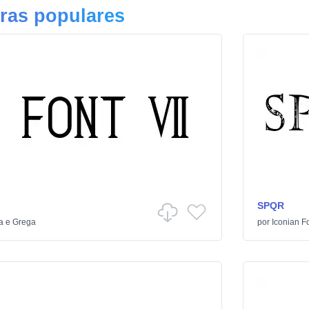
ras populares
SPQR
 e Grega
por
Iconian F