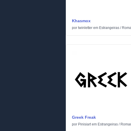
Khasmox
por
twinletter
em
Estrangeiras
/
Roma
Greek Freak
por
Pinisiart
em
Estrangeiras
/
Roman