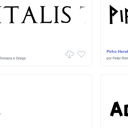
Pirho Hera
Romana e Grega
por
Peter Re