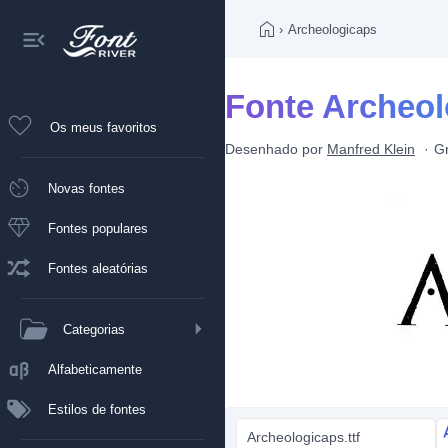
›
Archeologicaps
Fonte Archeol
Os meus favoritos
Desenhado por
Manfred Klein
Gr
Novas fontes
Fontes populares
Fontes aleatórias
Categorias
Alfabeticamente
Estilos de fontes
Archeologicaps.ttf