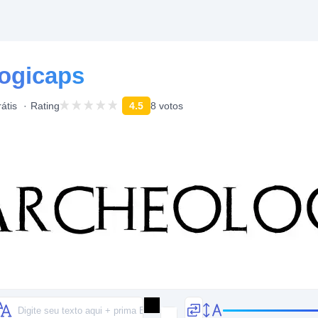
ogicaps
átis
Rating
4.5
8 votos