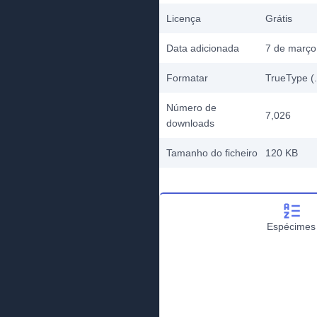
Licença
Grátis
Data adicionada
7 de março
Formatar
TrueType (.
Número de
7,026
downloads
Tamanho do ficheiro
120 KB
Espécimes