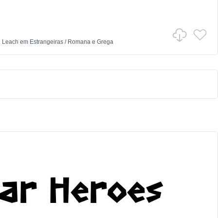
. Leach
em
Estrangeiras
/
Romana e Grega