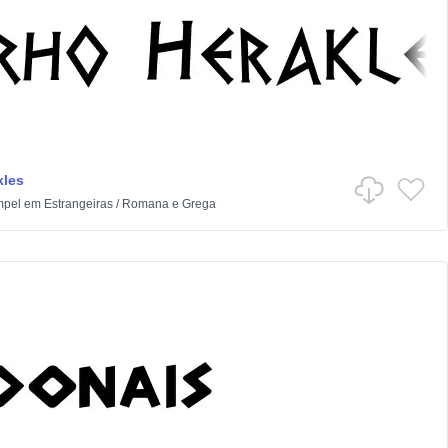
kles
mpel
em
Estrangeiras
/
Romana e Grega