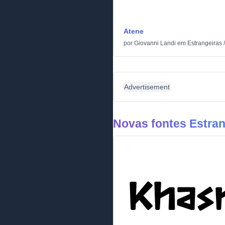
Atene
por
Giovanni Landi
em
Estrangeiras
Advertisement
Novas fontes Estran