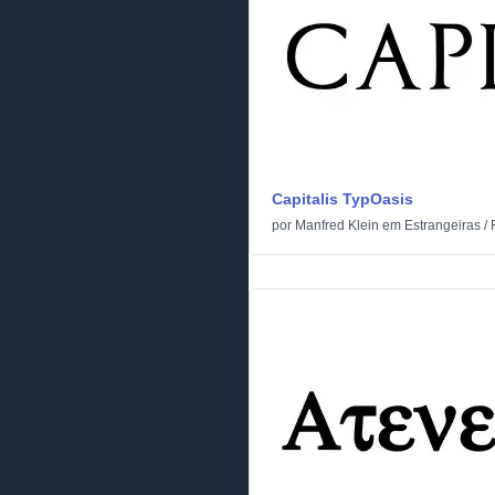
Capitalis TypOasis
por
Manfred Klein
em
Estrangeiras
/