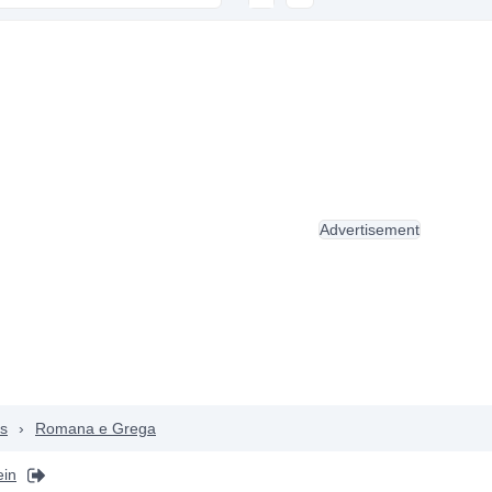
Advertisement
as
›
Romana e Grega
ein