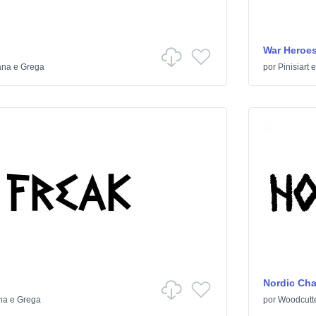
War Heroe
na e Grega
por
Pinisiart
Nordic Ch
a e Grega
por
Woodcutt