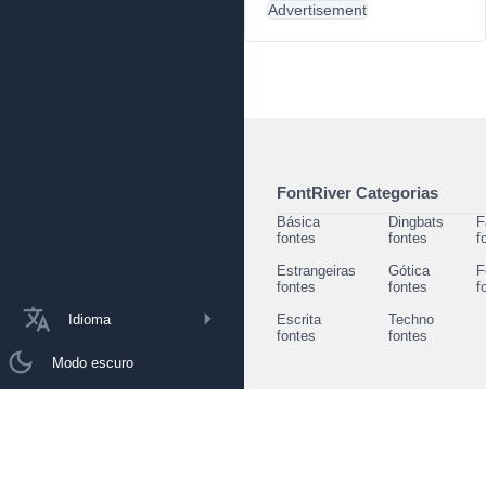
Advertisement
FontRiver Categorias
Básica
Dingbats
F
fontes
fontes
f
Estrangeiras
Gótica
F
fontes
fontes
f
Idioma
Escrita
Techno
fontes
fontes
Modo escuro