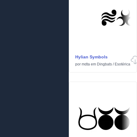
Hylian Symbols
por
mdta
em
Dingbats
/
Esotérica