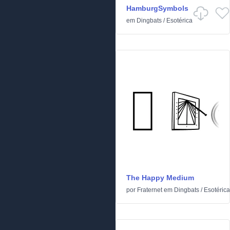
HamburgSymbols
em
Dingbats
/
Esotérica
The Happy Medium
por
Fraternet
em
Dingbats
/
Esotérica