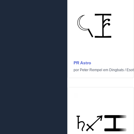
PR Astro
por
Peter Rempel
em
Dingbats
/
Esot