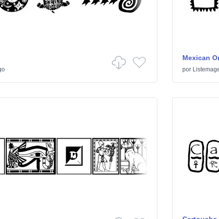
Mexican O
go
por
Listemag