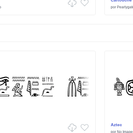
Cartouche
o
por
Pearlygat
Aztec
por
No Image