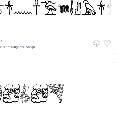
cs
onts
em
Dingbats
/
Antigo