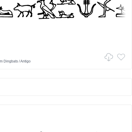
m
Dingbats
/
Antigo