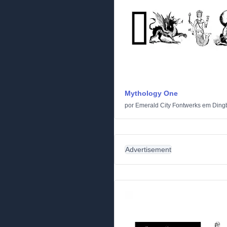
Mythology One
por
Emerald City Fontwerks
em
Ding
Advertisement