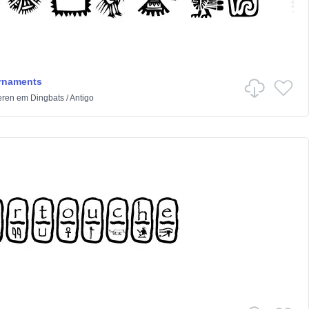
rnaments
eren
em
Dingbats
/
Antigo