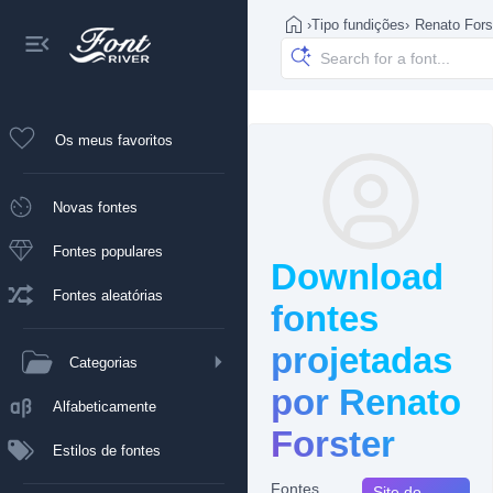
›
Tipo fundições
›
Renato Fors
Os meus favoritos
Novas fontes
Fontes populares
Download
Fontes aleatórias
fontes
projetadas
Categorias
por Renato
Alfabeticamente
Forster
Estilos de fontes
Fontes
Site do