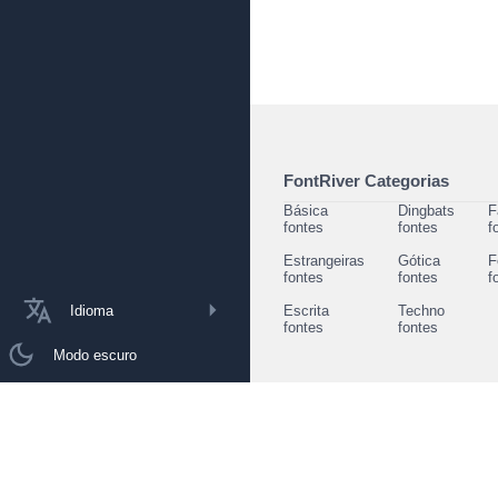
FontRiver Categorias
Básica
Dingbats
F
fontes
fontes
f
Estrangeiras
Gótica
F
fontes
fontes
f
Idioma
Escrita
Techno
fontes
fontes
Modo escuro