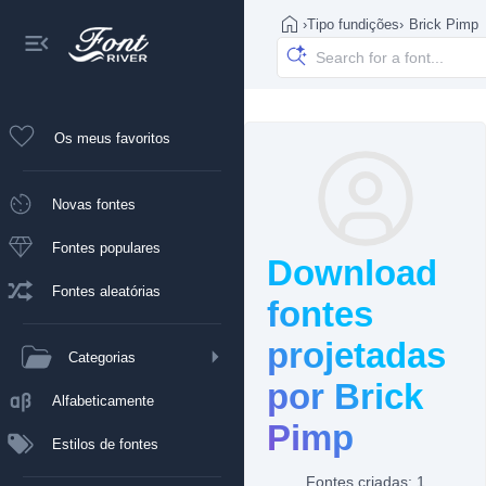
›
Tipo fundições
›
Brick Pimp
Os meus favoritos
Novas fontes
Fontes populares
Download
Fontes aleatórias
fontes
projetadas
Categorias
por Brick
Alfabeticamente
Pimp
Estilos de fontes
Fontes criadas: 1