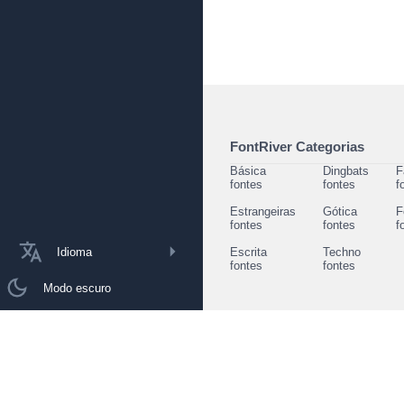
FontRiver Categorias
Básica
Dingbats
F
fontes
fontes
f
Estrangeiras
Gótica
F
fontes
fontes
f
Idioma
Escrita
Techno
fontes
fontes
Modo escuro