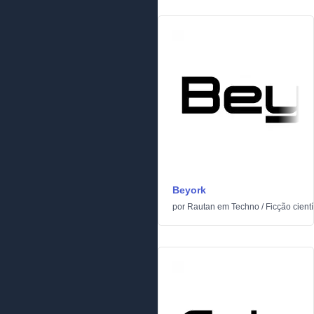
Beyork
por
Rautan
em
Techno
/
Ficção cientí