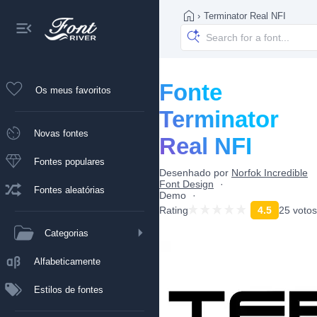
›
Terminator Real NFI
Fonte
Os meus favoritos
Terminator
Novas fontes
Real NFI
Fontes populares
Desenhado por
Norfok Incredible
Font Design
Fontes aleatórias
Demo
Rating
4.5
25 votos
Categorias
Alfabeticamente
Estilos de fontes