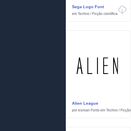
Sega Logo Font
em
Techno
/
Ficção científica
Alien League
por
Iconian Fonts
em
Techno
/
Ficção 