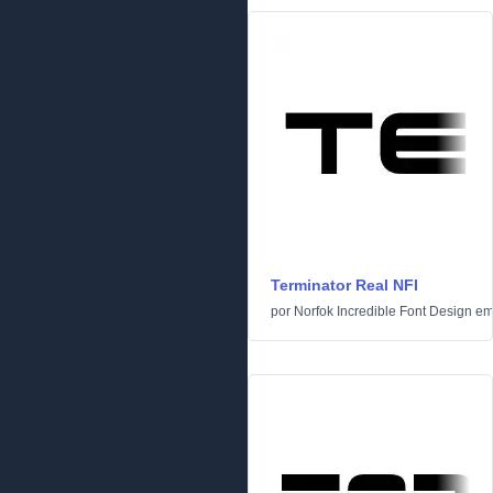
Terminator Real NFI
por
Norfok Incredible Font Design
e