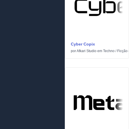
Cyber Copix
por
Afkari Studio
em
Techno
/
Ficção c