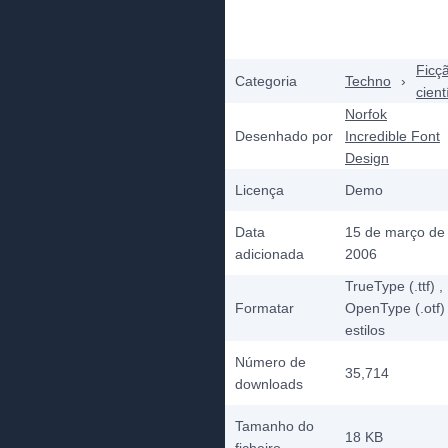
Ficç
Categoria
Techno
›
cient
Norfok
Desenhado por
Incredible Font
Design
Licença
Demo
Data
15 de março de
adicionada
2006
TrueType (.ttf)
,
Formatar
OpenType (.otf)
estilos
Número de
35,714
downloads
Tamanho do
18 KB