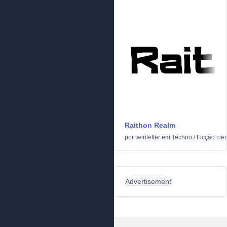
Raithon Realm
por
twinletter
em
Techno
/
Ficção cien
Advertisement