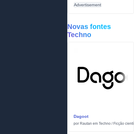
Advertisement
Novas fontes
Techno
Dagoot
por
Rautan
em
Techno
/
Ficção cientí