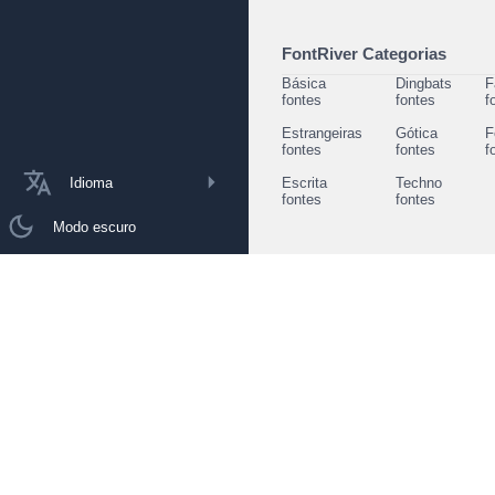
FontRiver Categorias
Básica
Dingbats
F
fontes
fontes
f
Estrangeiras
Gótica
F
fontes
fontes
f
Idioma
Escrita
Techno
fontes
fontes
Modo escuro