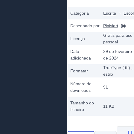
Categoria
Escrita
›
Escol
Desenhado por
Pinisiart
Grátis para uso
Licença
pessoal
Data
29 de fevereiro
adicionada
de 2024
TrueType (.ttf)
,
Formatar
estilo
Número de
91
downloads
Tamanho do
11 KB
ficheiro