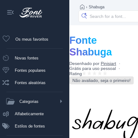
›
Shabuga
Fonte
Os meus favoritos
Shabuga
Novas fontes
Desenhado por
Pinisiart
Grátis para uso pessoal
Fontes populares
Rating
Não avaliado, seja o primeiro!
Fontes aleatórias
Categorias
Alfabeticamente
Estilos de fontes