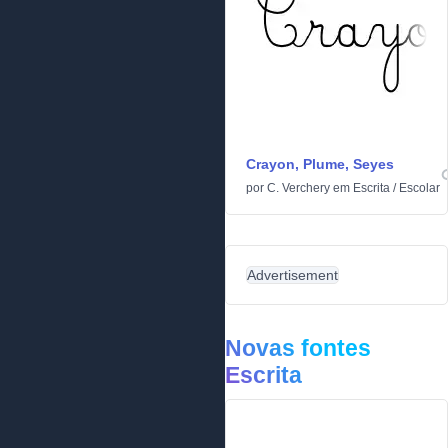
Crayon, Plume, Seyes
por
C. Verchery
em
Escrita
/
Escolar
Advertisement
Novas fontes
Escrita