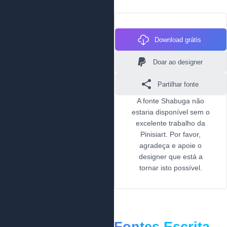
Download grátis
Doar ao designer
Partilhar fonte
A fonte Shabuga não
estaria disponível sem o
excelente trabalho da
Pinisiart. Por favor,
agradeça e apoie o
designer que está a
tornar isto possível.