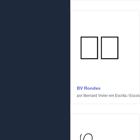
BV Rondes
por
Bernard Vivier
em
Escrita
/
Escol