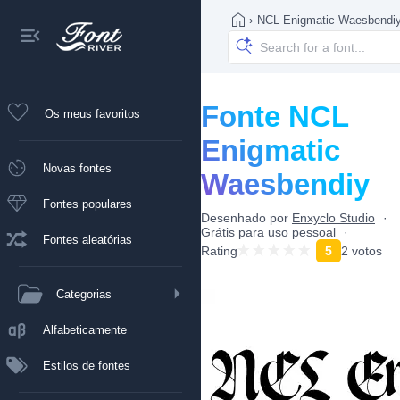
›
NCL Enigmatic Waesbendi
Fonte NCL
Os meus favoritos
Enigmatic
Novas fontes
Waesbendiy
Fontes populares
Desenhado por
Enxyclo Studio
Grátis para uso pessoal
Fontes aleatórias
Rating
5
2 votos
Categorias
Alfabeticamente
Estilos de fontes