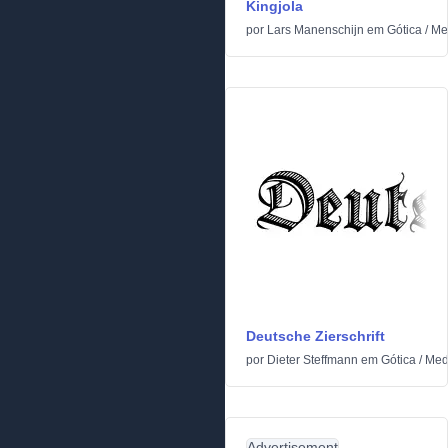
Kingjola
por
Lars Manenschijn
em
Gótica
/
Me
Deutsche Zierschrift
por
Dieter Steffmann
em
Gótica
/
Med
Advertisement