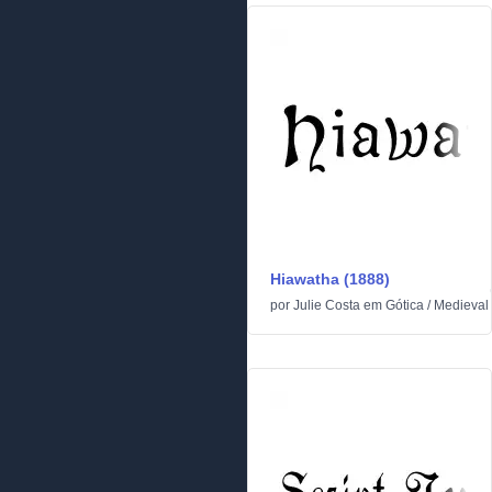
Hiawatha (1888)
por
Julie Costa
em
Gótica
/
Medieval