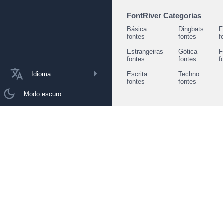
FontRiver Categorias
Básica
Dingbats
F
fontes
fontes
f
Estrangeiras
Gótica
F
fontes
fontes
f
Idioma
Escrita
Techno
fontes
fontes
Modo escuro