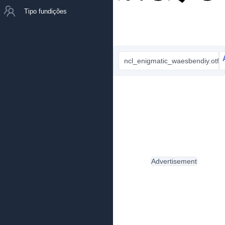
Tipo fundições
ncl_enigmatic_waesbendiy.otf
Advertisement