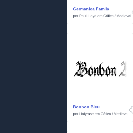
Germanica Family
por
Paul Lloyd
em
Gótica
/
Medieval
Bonbon Bleu
por
Holyrose
em
Gótica
/
Medieval