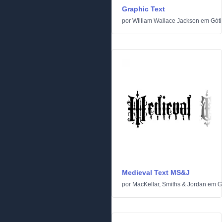
Graphic Text
por
William Wallace Jackson
em
Gót
Medieval Text MS&J
por
MacKellar, Smiths & Jordan
em
G