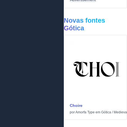
Novas fontes
Gótica
Choire
por
Amorfa Type
em
Gótica
/
Medieva