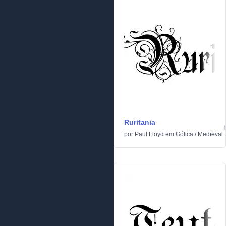
Ruritania
por
Paul Lloyd
em
Gótica
/
Medieval