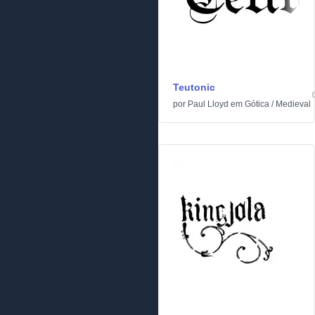
Teutonic
por
Paul Lloyd
em
Gótica
/
Medieval