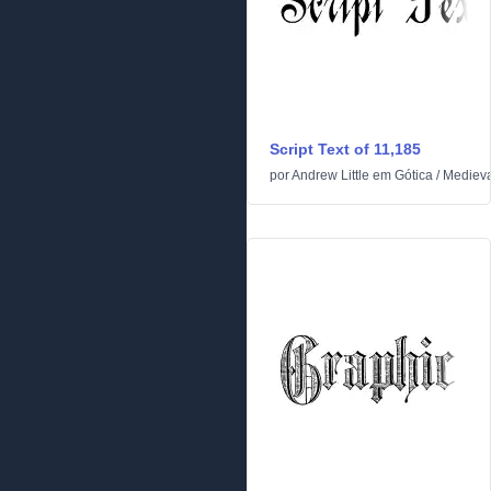
Script Text of 11,185
por
Andrew Little
em
Gótica
/
Medieva