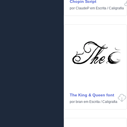
Chopin Script
por
ClaudeP
em
Escrita
/
Caligrafia
The King & Queen font
por
bran
em
Escrita
/
Caligrafia