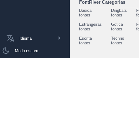
FontRiver Categorias
Básica
Dingbats
F
fontes
fontes
f
Estrangeiras
Gótica
F
fontes
fontes
f
Idioma
Escrita
Techno
fontes
fontes
Modo escuro