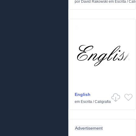
por
David Rakowski
em
Escrita
/
Cali
English
em
Escrita
/
Caligrafia
Advertisement