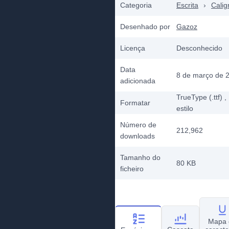
Categoria
Escrita
›
Calig
Desenhado por
Gazoz
Licença
Desconhecido
Data
8 de março de 
adicionada
TrueType (.ttf)
,
Formatar
estilo
Número de
212,962
downloads
Tamanho do
80 KB
ficheiro
Mapa 