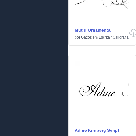
Mutlu Ornamental
por
Gazoz
em
Escrita
/
Caligrafia
Adine Kirnberg Script