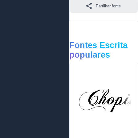
Partilhar fonte
Fontes Escrita
populares