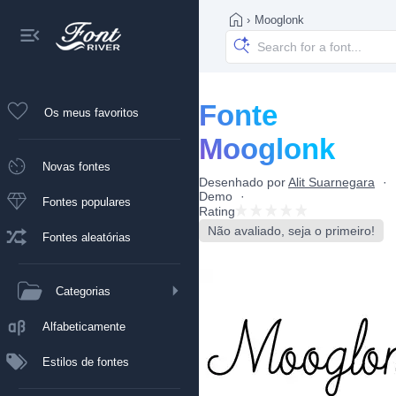
›
Mooglonk
Fonte
Os meus favoritos
Mooglonk
Novas fontes
Desenhado por
Alit Suarnegara
Demo
Fontes populares
Rating
Não avaliado, seja o primeiro!
Fontes aleatórias
Categorias
Alfabeticamente
Estilos de fontes