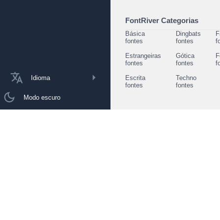
FontRiver Categorias
Básica
Dingbats
F
fontes
fontes
f
Estrangeiras
Gótica
F
fontes
fontes
f
Idioma
Escrita
Techno
fontes
fontes
Modo escuro