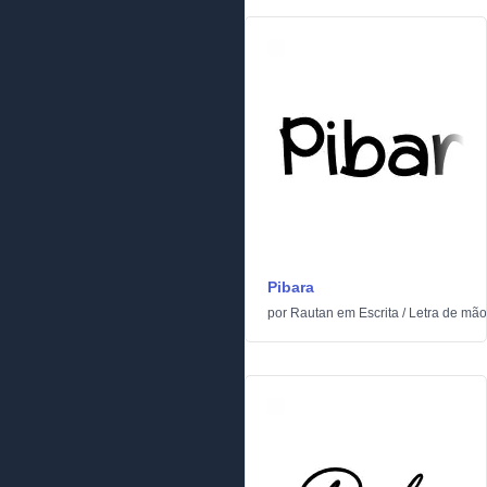
Pibara
por
Rautan
em
Escrita
/
Letra de mão