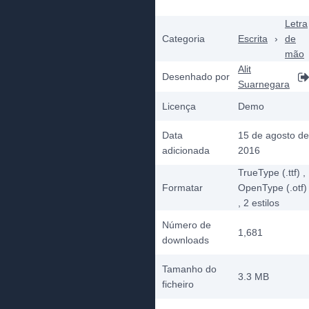
Letra
Categoria
Escrita
›
de
mão
Alit
Desenhado por
Suarnegara
Licença
Demo
Data
15 de agosto de
adicionada
2016
TrueType (.ttf)
,
Formatar
OpenType (.otf)
, 2
estilos
Número de
1,681
downloads
Tamanho do
3.3 MB
ficheiro