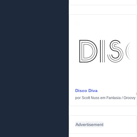
Disco Diva
por
Scott Nuss
em
Fantasia
/
Groovy
Advertisement