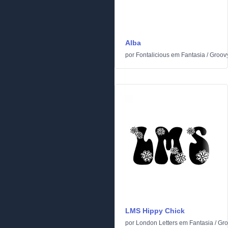
Alba
por
Fontalicious
em
Fantasia
/
Groov
LMS Hippy Chick
por
London Letters
em
Fantasia
/
Gro