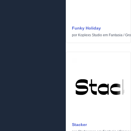
Funky Holiday
por
Koplexs Studio
em
Fantasia
/
Gro
Stacker