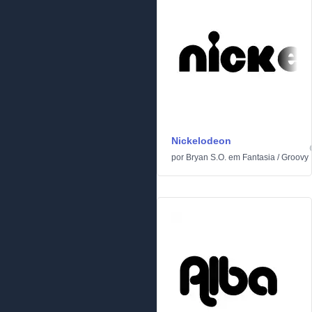
Nickelodeon
por
Bryan S.O.
em
Fantasia
/
Groovy