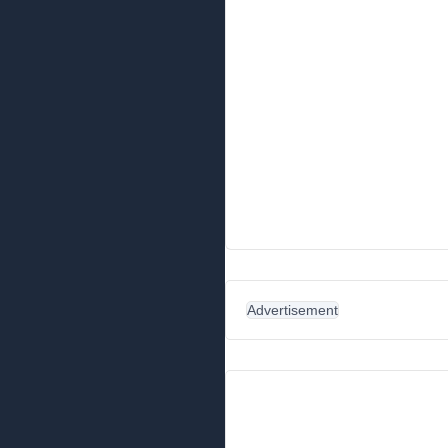
Advertisement