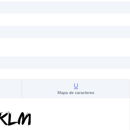
Mapa de caracteres