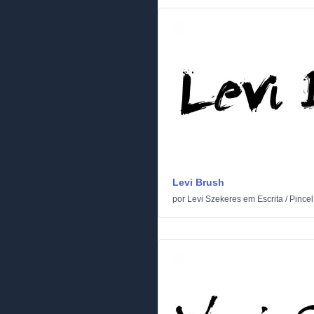
Levi Brush
por
Levi Szekeres
em
Escrita
/
Pincel