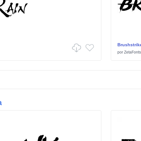
Brushstrik
por
ZetaFonts
a