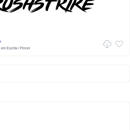
e
em
Escrita
/
Pincel