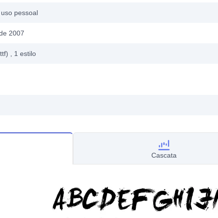
 uso pessoal
 de 2007
ttf)
, 1
estilo
Cascata