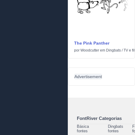
The Pink Panther
por
Woodcutter
em
Dingbats
/
TV e f
Advertisement
FontRiver Categorias
Básica
Dingbats
F
fontes
fontes
f