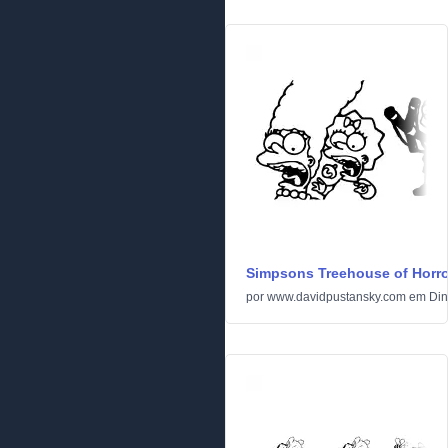
Simpsons Treehouse of Horro
por
www.davidpustansky.com
em
Din