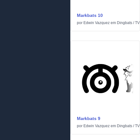
Markbats 10
por
Edwin Vazquez
em
Dingbats
/
TV
Markbats 9
por
Edwin Vazquez
em
Dingbats
/
TV