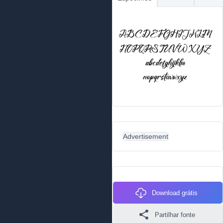
Advertisement
Download grátis
Partilhar fonte