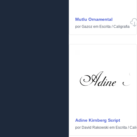
Mutlu Ornamental
por
Gazoz
em
Escrita
/
Caligrafia
Adine Kirnberg Script
por
David Rakowski
em
Escrita
/
Cali