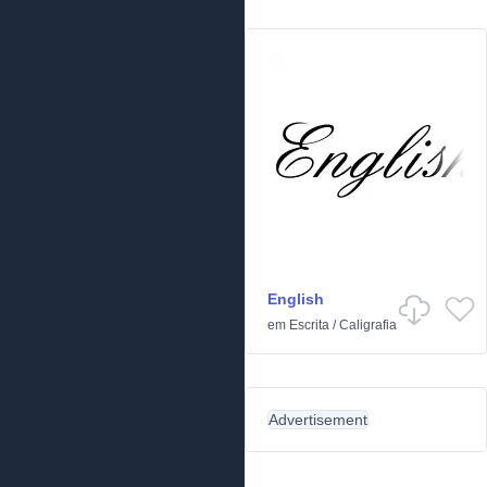
English
em
Escrita
/
Caligrafia
Advertisement