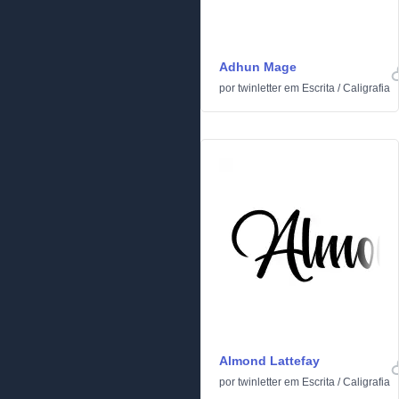
Adhun Mage
por
twinletter
em
Escrita
/
Caligrafia
Almond Lattefay
por
twinletter
em
Escrita
/
Caligrafia