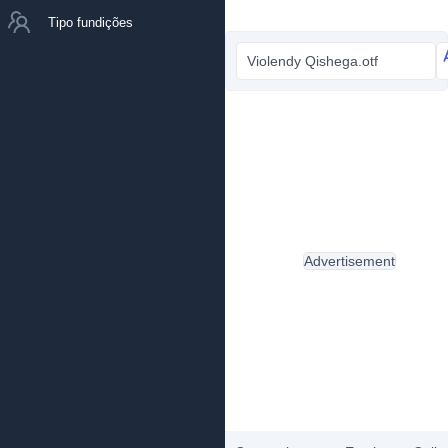
Tipo fundições
Violendy Qishega.otf
Advertisement