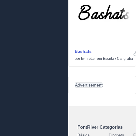
Bashats
por
twinletter
em
Escrita
/
Caligrafia
Advertisement
FontRiver Categorias
Básica
Dingbats
F