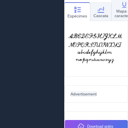
Mapa 
Cascata
caracte
Espécimes
Advertisement
Download grátis