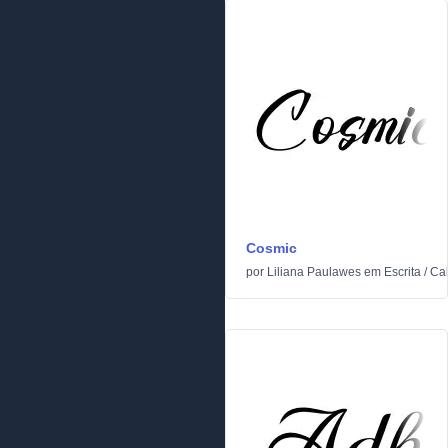
Cosmic
por
Liliana Paulawes
em
Escrita
/
Cal