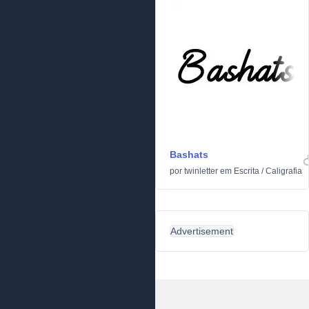
Bashats
por
twinletter
em
Escrita
/
Caligrafia
Advertisement