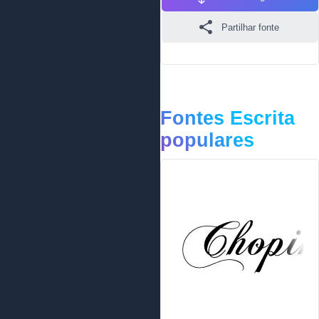
Partilhar fonte
Fontes Escrita
populares