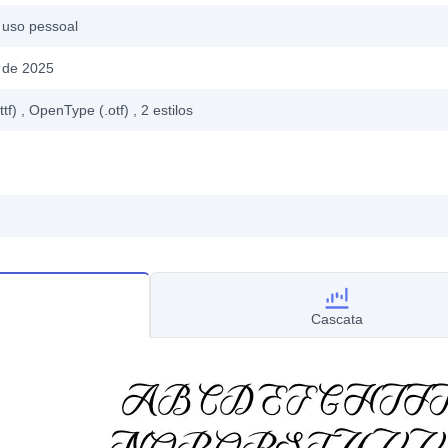
 uso pessoal
 de 2025
ttf)
, OpenType (.otf)
, 2
estilos
Cascata