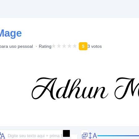
Mage
 para uso pessoal
Rating
5
3 votos