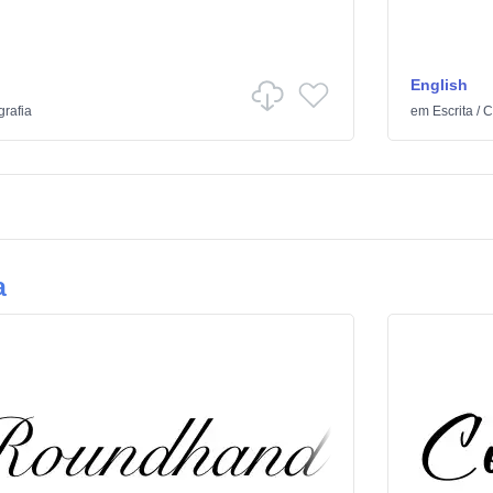
English
grafia
em
Escrita
/
C
a