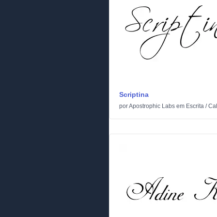
Scriptina
por
Apostrophic Labs
em
Escrita
/
Cal