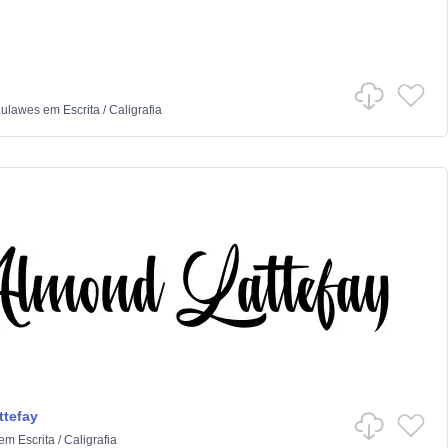
aulawes
em
Escrita
/
Caligrafia
tefay
em
Escrita
/
Caligrafia