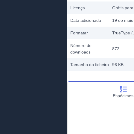
Licença
Grátis para
Data adicionada
19 de maio
Formatar
TrueType (.
Número de
872
downloads
Tamanho do ficheiro
96 KB
Espécimes