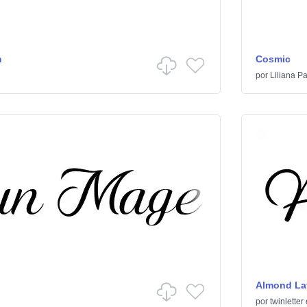
m
Cosmic
por
Liliana P
Almond Lat
por
twinletter