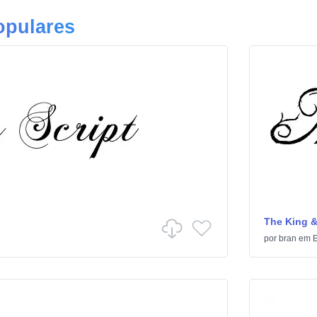
opulares
The King &
por
bran
em
E