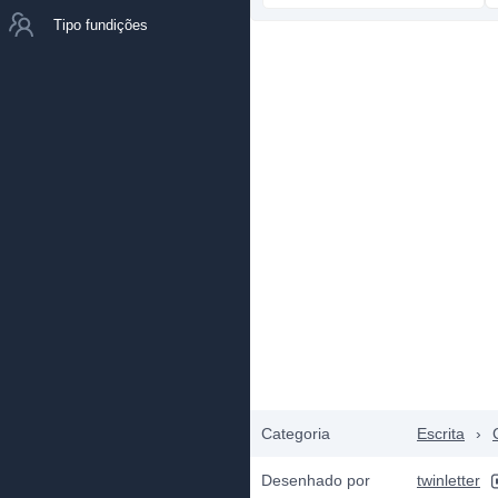
Tipo fundições
Categoria
Escrita
›
Desenhado por
twinletter