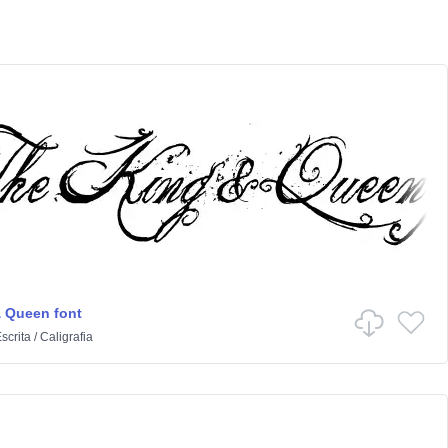
 Queen font
scrita
/
Caligrafia