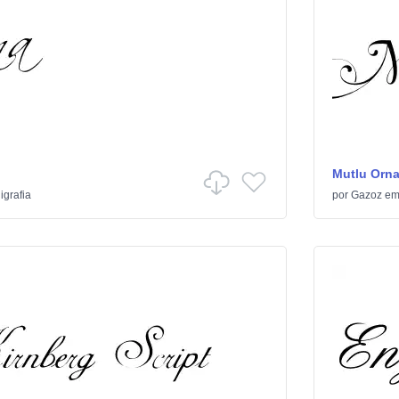
Mutlu Orn
igrafia
por
Gazoz
e