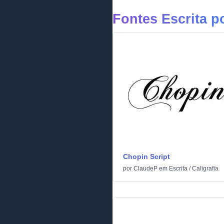
Fontes Escrita p
Chopin Script
por
ClaudeP
em
Escrita
/
Caligrafia