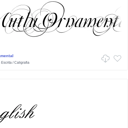
amental
m
Escrita
/
Caligrafia