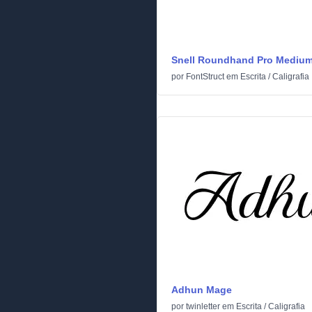
Snell Roundhand Pro Mediu
por
FontStruct
em
Escrita
/
Caligrafia
Adhun Mage
por
twinletter
em
Escrita
/
Caligrafia