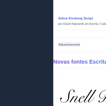
Adine Kirnberg Script
por
David Rakowski
em
Escrita
/
Cali
Advertisement
Novas fontes Escrit