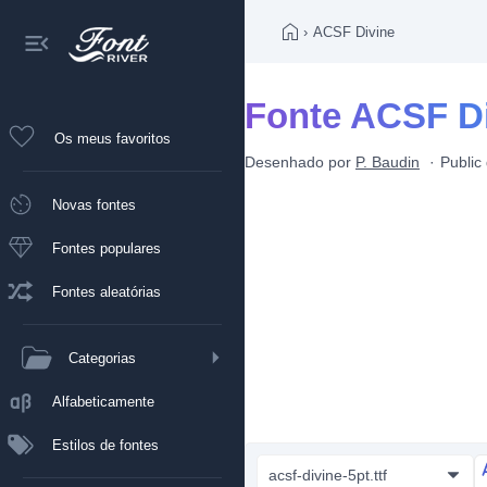
›
ACSF Divine
Fonte ACSF D
Os meus favoritos
Desenhado por
P. Baudin
Publi
Novas fontes
Fontes populares
Fontes aleatórias
Categorias
Alfabeticamente
Estilos de fontes
acsf-divine-5pt.ttf