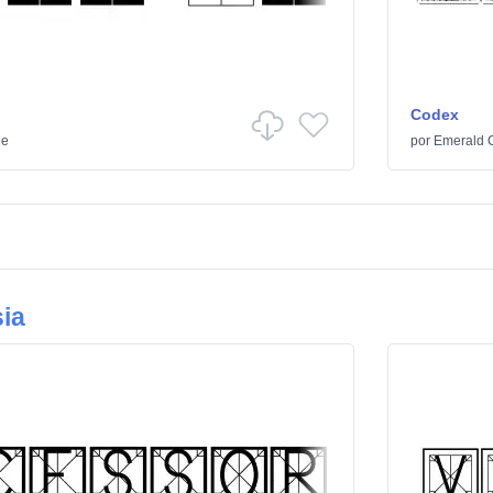
Codex
de
por
Emerald C
ia