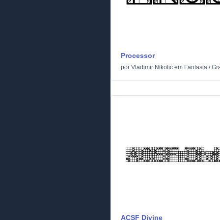
Processor
por
Vladimir Nikolic
em
Fantasia
/
Gr
ACSF Divine