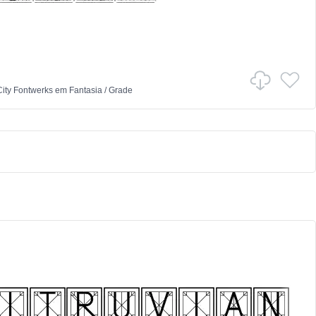
ity Fontwerks
em
Fantasia
/
Grade