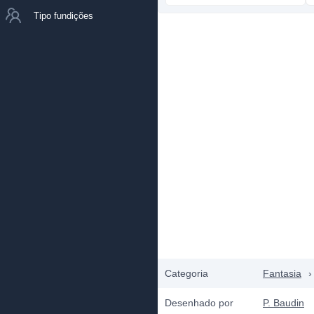
Tipo fundições
Categoria
Fantasia
›
Desenhado por
P. Baudin