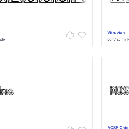
Vitruvian
ade
por
Vladimir N
ACSF Chic