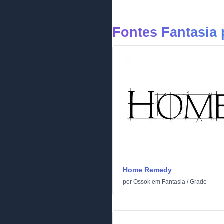
Fontes Fantasia
Home Remedy
por
Ossok
em
Fantasia
/
Grade