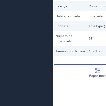
Licença
Public do
Data adicionada
3 de setem
Formatar
TrueType (.
Número de
96
downloads
Tamanho do ficheiro
437 KB
Espécimes