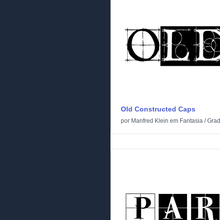
Old Constructed Caps
por
Manfred Klein
em
Fantasia
/
Gra