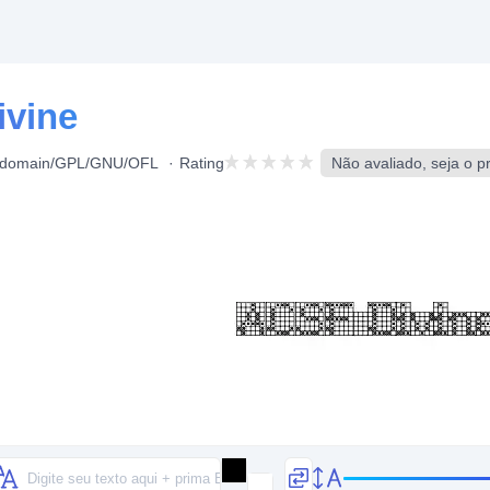
ivine
c domain/GPL/GNU/OFL
Rating
Não avaliado, seja o pr