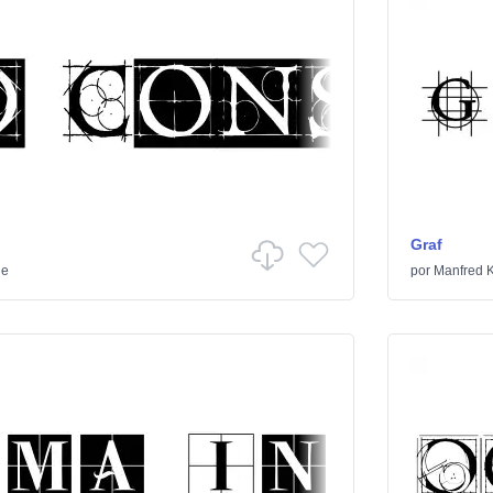
Graf
de
por
Manfred K