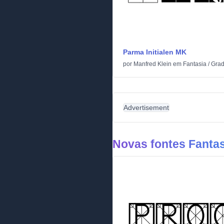
Parma Initialen MK
por
Manfred Klein
em
Fantasia
/
Gra
Advertisement
Novas fontes Fantas