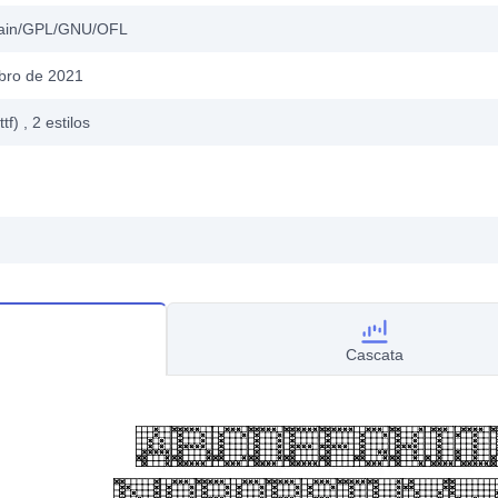
main/GPL/GNU/OFL
bro de 2021
ttf)
, 2
estilos
Cascata