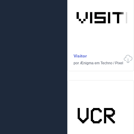
Visitor
por
Ænigma
em
Techno
/
Pixel