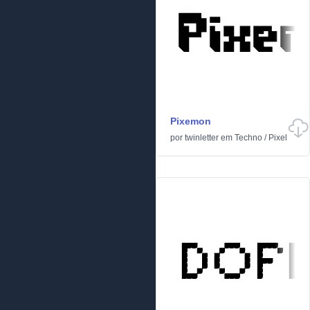
Pixemon
por
twinletter
em
Techno
/
Pixel