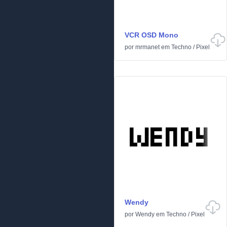
VCR OSD Mono
por
mrmanet
em
Techno
/
Pixel
Wendy
por
Wendy
em
Techno
/
Pixel