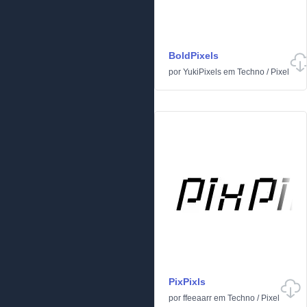
BoldPixels
por
YukiPixels
em
Techno
/
Pixel
PixPixls
por
ffeeaarr
em
Techno
/
Pixel