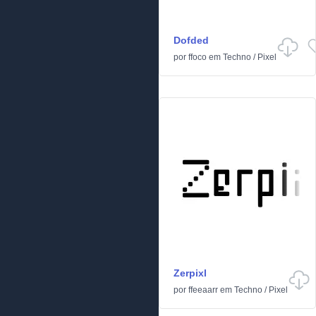
Dofded
por
ffoco
em
Techno
/
Pixel
Zerpixl
por
ffeeaarr
em
Techno
/
Pixel