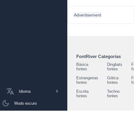
Advertisement
FontRiver Categorias
Básica
Dingbats
F
fontes
fontes
f
Estrangeiras
Gótica
F
fontes
fontes
f
Idioma
Escrita
Techno
fontes
fontes
Modo escuro