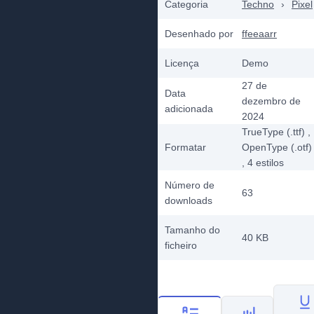
Categoria
Techno
›
Pixel
Desenhado por
ffeeaarr
Licença
Demo
27 de
Data
dezembro de
adicionada
2024
TrueType (.ttf)
,
Formatar
OpenType (.otf)
, 4
estilos
Número de
63
downloads
Tamanho do
40 KB
ficheiro