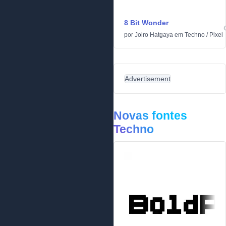
8 Bit Wonder
por
Joiro Hatgaya
em
Techno
/
Pixel
Advertisement
Novas fontes
Techno