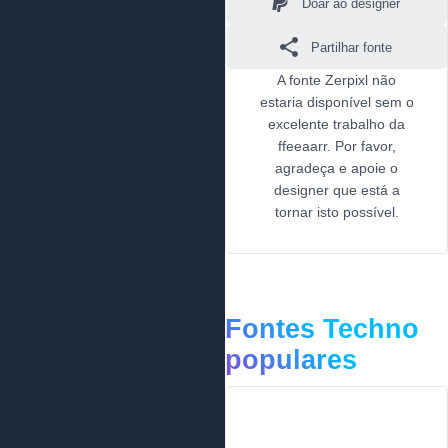
Doar ao designer
Partilhar fonte
A fonte Zerpixl não
estaria disponível sem o
excelente trabalho da
ffeeaarr. Por favor,
agradeça e apoie o
designer que está a
tornar isto possível.
Fontes Techno
populares