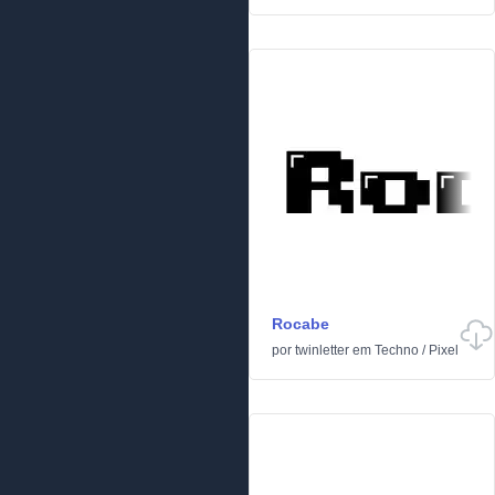
Rocabe
por
twinletter
em
Techno
/
Pixel