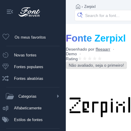
›
Zerpixl
Fonte Zerpixl
Os meus favoritos
Desenhado por
ffeeaarr
Demo
Novas fontes
Rating
Não avaliado, seja o primeiro!
Fontes populares
Fontes aleatórias
Categorias
Alfabeticamente
Estilos de fontes