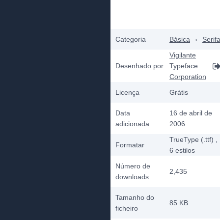
Categoria
Básica
›
Serif
Vigilante
Desenhado por
Typeface
Corporation
Licença
Grátis
Data
16 de abril de
adicionada
2006
TrueType (.ttf)
,
Formatar
6
estilos
Número de
2,435
downloads
Tamanho do
85 KB
ficheiro