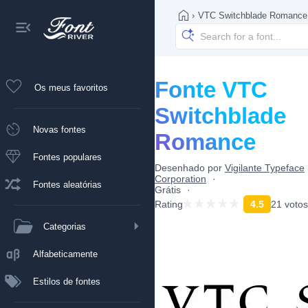
›
VTC Switchblade Romance
Fonte VTC
Os meus favoritos
Switchblade
Novas fontes
Romance
Fontes populares
Desenhado por
Vigilante Typeface
Corporation
Fontes aleatórias
Grátis
Rating
4.5
21 votos
Categorias
Alfabeticamente
Estilos de fontes