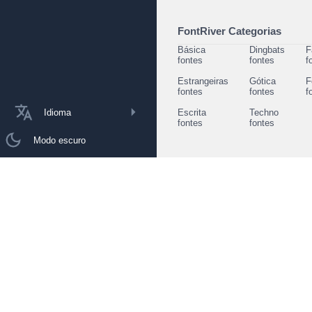
FontRiver Categorias
Básica
Dingbats
F
fontes
fontes
f
Estrangeiras
Gótica
F
fontes
fontes
f
Idioma
Escrita
Techno
fontes
fontes
Modo escuro