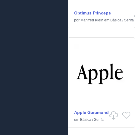
Optimus Princeps
por
Manfred Klein
em
Básica
/
Serifa
Apple Garamond
em
Básica
/
Serifa