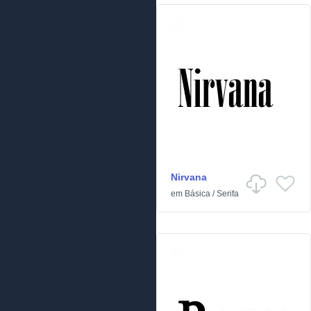
Nirvana
em
Básica
/
Serifa