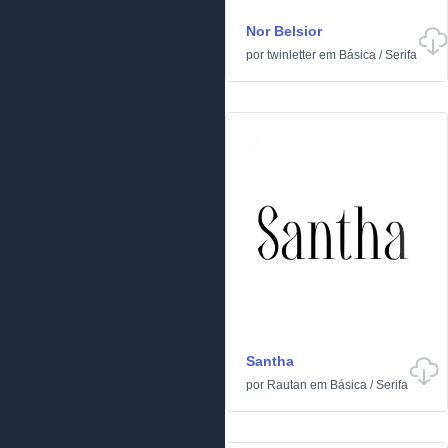
Nor Belsior
por
twinletter
em
Básica
/
Serifa
Santha
por
Rautan
em
Básica
/
Serifa