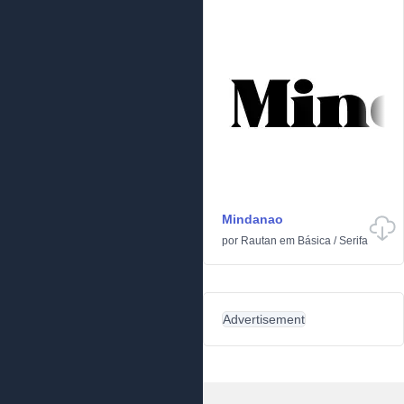
Mindanao
por
Rautan
em
Básica
/
Serifa
Advertisement