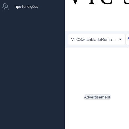
Tipo fundições
VTCSwitchbladeRomance.ttf
Advertisement