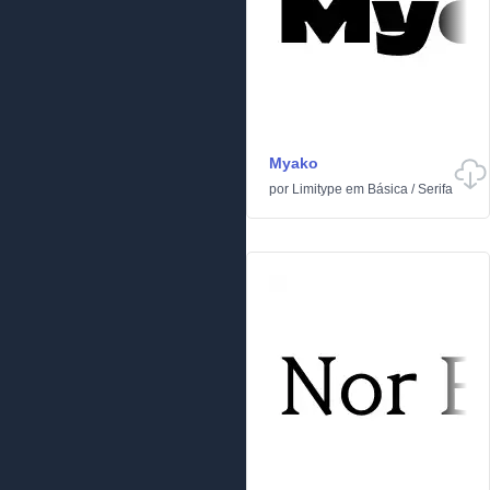
Myako
por
Limitype
em
Básica
/
Serifa