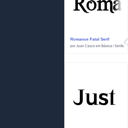
Romance Fatal Serif
por
Juan Casco
em
Básica
/
Serifa