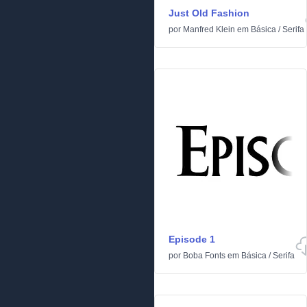
Just Old Fashion
por
Manfred Klein
em
Básica
/
Serifa
Episode 1
por
Boba Fonts
em
Básica
/
Serifa