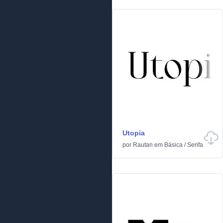
Utopia
por
Rautan
em
Básica
/
Serifa