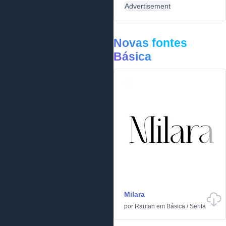
Advertisement
Novas fontes
Básica
Milara
por
Rautan
em
Básica
/
Serifa