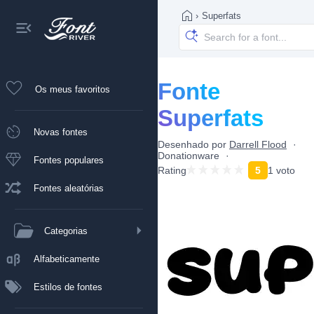
›
Superfats
Fonte
Os meus favoritos
Superfats
Novas fontes
Desenhado por
Darrell Flood
Donationware
Fontes populares
Rating
5
1 voto
Fontes aleatórias
Categorias
Alfabeticamente
Estilos de fontes