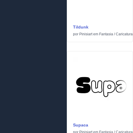
Tildunk
por
Pinisiart
em
Fantasia
/
Caricatura
Supaca
por
Pinisiart
em
Fantasia
/
Caricatura