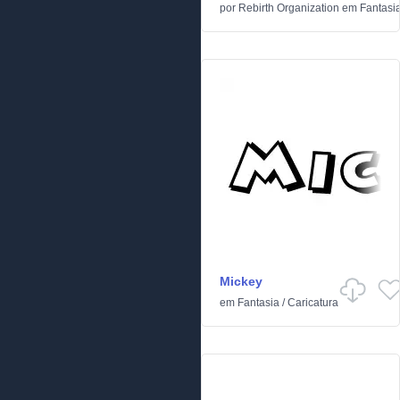
por
Rebirth Organization
em
Fantasi
Mickey
em
Fantasia
/
Caricatura