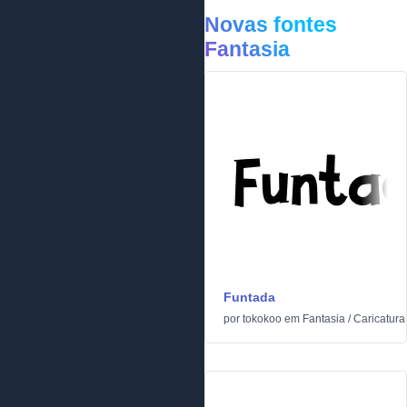
Novas fontes
Fantasia
Funtada
por
tokokoo
em
Fantasia
/
Caricatura