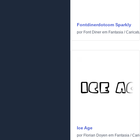
Fontdinerdotcom Sparkly
por
Font Diner
em
Fantasia
/
Caricat
Ice Age
por
Florian Doyen
em
Fantasia
/
Cari