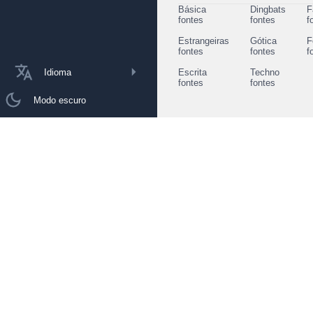
Básica
Dingbats
F
fontes
fontes
f
Estrangeiras
Gótica
F
fontes
fontes
f
Idioma
Escrita
Techno
fontes
fontes
Modo escuro